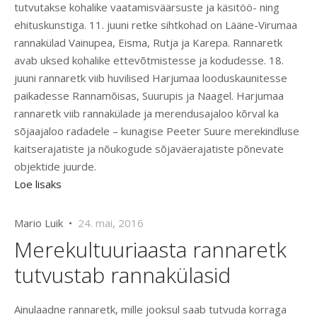
tutvutakse kohalike vaatamisväärsuste ja käsitöö- ning
ehituskunstiga. 11. juuni retke sihtkohad on Lääne-Virumaa
rannakülad Vainupea, Eisma, Rutja ja Karepa. Rannaretk
avab uksed kohalike ettevõtmistesse ja kodudesse. 18.
juuni rannaretk viib huvilised Harjumaa looduskaunitesse
paikadesse Rannamõisas, Suurupis ja Naagel. Harjumaa
rannaretk viib rannakülade ja merendusajaloo kõrval ka
sõjaajaloo radadele – kunagise Peeter Suure merekindluse
kaitserajatiste ja nõukogude sõjaväerajatiste põnevate
objektide juurde.
Loe lisaks
Mario Luik •
24. mai, 2016
Merekultuuriaasta rannaretk
tutvustab rannakülasid
Ainulaadne rannaretk, mille jooksul saab tutvuda korraga