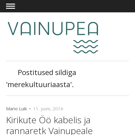
Postitused sildiga
'merekultuuriaasta'.
Mario Luik •
11. juuni, 2016
Kirikute Öö kabelis ja
rannaretk Vainupeale