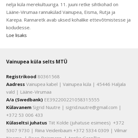
nelja küla merekultuuriga. 11. juuni retke sihtkohad on
Lääne-Virumaa rannakülad Vainupea, Eisma, Rutja ja
Karepa. Rannaretk avab uksed kohalike ettevõtmistesse ja
kodudesse.
Loe lisaks
Vainupea küla selts MTÜ
Registrikood
80361568
Aadress
Vainupea kabel | Vainupea küla | 45446 Haljala
vald | Lääne-Virumaa
A/a (Swedbank)
EE392200221058315555
Külavanem
Sigrid Nuutre | sigrid.nuutre@gmail.com |
+372 53 006 433
Külaseltsi juhatus
Tiit Kolde (juhatuse esimees) +372
5307 9730 | Riina Veidenbaum +372 5334 0309 | Vilmar