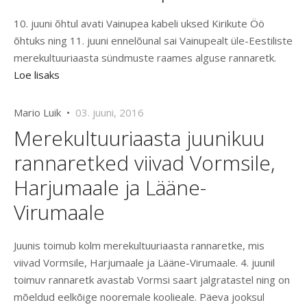
10. juuni õhtul avati Vainupea kabeli uksed Kirikute Öö
õhtuks ning 11. juuni ennelõunal sai Vainupealt üle-Eestiliste
merekultuuriaasta sündmuste raames alguse rannaretk.
Loe lisaks
Mario Luik •
03. juuni, 2016
Merekultuuriaasta juunikuu
rannaretked viivad Vormsile,
Harjumaale ja Lääne-
Virumaale
Juunis toimub kolm merekultuuriaasta rannaretke, mis
viivad Vormsile, Harjumaale ja Lääne-Virumaale. 4. juunil
toimuv rannaretk avastab Vormsi saart jalgratastel ning on
mõeldud eelkõige nooremale koolieale. Päeva jooksul