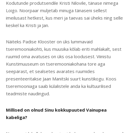
Kodutunde produtsendile Kristi Nilovile, tänase nimega
Loigo. Noorpaar muljetab minuga tänaseni sellest
imeilusast hetkest, kus meri ja taevas sai üheks ning selle
keskel ka Kristi ja Jan.
Näiteks Padise Klooster on üks lummavaid
tseremooniakohti, kus muusika kõlab eriti mahlakalt, sest
ruumid oma avatuses on üks osa loodusest. Viinistu
Kunstimuuseum on tseremooniakohana tore aga
seepärast, et sealsetes avarates ruumides
presenteeritakse Jaan Manitski suurt kunstikogu. Koos
tseremooniaga saab külalistele anda ka kultuurilised
teadmiste naudingud.
Millised on olnud Sinu kokkupuuted Vainupea
kabeliga?