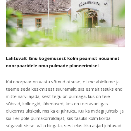
Lähtuvalt Sinu kogemusest kolm peamist nõuannet
noorpaaridele oma pulmade planeerimisel.
Kui noorpaar on vastu võtnud otsuse, et me abiellume ja
teeme seda keskmisest suuremalt, siis esmalt tasuks end
mitte närvi ajada, sest tegu on pulmaga, kus on teie
sõbrad, kolleegid, lähedased, kes on toetavad igas
olukorras ükskõik, mis ka ei juhtuks.. Kui ka midagi juhtub ja
kui Teil pole pulmakorraldajat, siis tasuks kolm korda
sügavalt sisse–välja hingata, sest elus ikka asjad juhtuvad