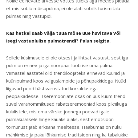
Kõike eelnevate arvesse võttes tuleks aga meeles pidada,
et mis sobib mõisapulma, ei ole alati sobilik turismitalu
pulmas ning vastupidi.
Kas hetkel saab välja tuua mõne uue huvitava või
isegi vastuolulise pulmatrendi? Palun selgita.
Sellele küsimusele ei ole otsest ja lihtsat vastust, sest iga
pulm on erinev ja iga noorpaar loob ise oma pulma.
Viimastel aastatel olid trendiloojateks erinevad küünid ja
küünipulmad koos valguslampide ja põhupakkidega. Nüüd
liiguvad peod hästivarustatud korraldusega
peopaikadesse. Tseremooniate osas on uus kuum trend
suvel varahommikused rabatseremooniad koos piknikuga
külalistele, mis oma värske joonega poevad igale
pulmakülalisele hinge kauaks ajaks, sest emotsioon
toimunust jääb erksana meeltesse. Hääbumas on nuku
mähkimise ja paku lõhkumise traditsioon ning ka tabalukke