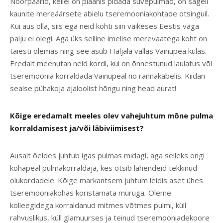
Noorpaarid, kellel on plaanis pidada suvepulmad, on sageli
kaunite mereäärsete abielu tseremooniakohtade otsinguil.
Kui aus olla, siis ega neid kohti siin väikeses Eestis väga
palju ei olegi. Aga üks selline imelise merevaatega koht on
täiesti olemas ning see asub Haljala vallas Vainupea külas.
Eredalt meenutan neid kordi, kui on õnnestunud laulatus või
tseremoonia korraldada Vainupeal nö rannakabelis. Kiidan
sealse pühakoja ajaloolist hõngu ning head aurat!
Kõige eredamalt meeles olev vahejuhtum mõne pulma
korraldamisest ja/või läbiviimisest?
Ausalt öeldes juhtub igas pulmas midagi, aga selleks ongi
kohapeal pulmakorraldaja, kes otsib lahendeid tekkinud
olukordadele. Kõige markantsem juhtum leidis aset ühes
tseremooniakohas koristamata muruga
.
Oleme
kolleegidega korraldanud mitmes võtmes pulmi, küll
rahvuslikus, küll glamuurses ja teinud tseremooniadekoore