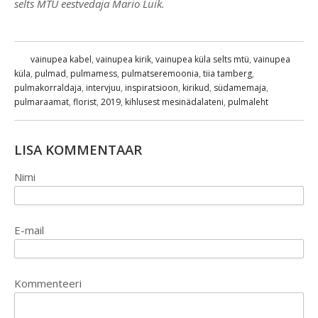
selts MTÜ eestvedaja Mario Luik.
vainupea kabel
,
vainupea kirik
,
vainupea küla selts mtü
,
vainupea
küla
,
pulmad
,
pulmamess
,
pulmatseremoonia
,
tiia tamberg
,
pulmakorraldaja
,
intervjuu
,
inspiratsioon
,
kirikud
,
südamemaja
,
pulmaraamat
,
florist
,
2019
,
kihlusest mesinädalateni
,
pulmaleht
LISA KOMMENTAAR
Nimi
E-mail
Kommenteeri