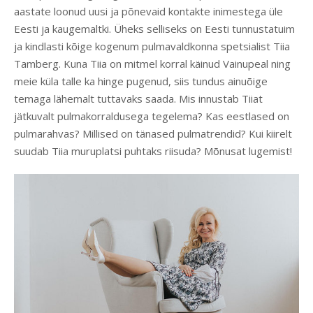
aastate loonud uusi ja põnevaid kontakte inimestega üle
Eesti ja kaugemaltki. Üheks selliseks on Eesti tunnustatuim
ja kindlasti kõige kogenum pulmavaldkonna spetsialist Tiia
Tamberg. Kuna Tiia on mitmel korral käinud Vainupeal ning
meie küla talle ka hinge pugenud, siis tundus ainuõige
temaga lähemalt tuttavaks saada. Mis innustab Tiiat
jätkuvalt pulmakorraldusega tegelema? Kas eestlased on
pulmarahvas? Millised on tänased pulmatrendid? Kui kiirelt
suudab Tiia muruplatsi puhtaks riisuda? Mõnusat lugemist!