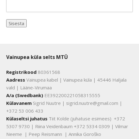
Vainupea küla selts MTÜ
Registrikood
80361568
Aadress
Vainupea kabel | Vainupea küla | 45446 Haljala
vald | Lääne-Virumaa
A/a (Swedbank)
EE392200221058315555
Külavanem
Sigrid Nuutre | sigrid.nuutre@gmail.com |
+372 53 006 433
Külaseltsi juhatus
Tiit Kolde (juhatuse esimees) +372
5307 9730 | Riina Veidenbaum +372 5334 0309 | Vilmar
Neeme | Peep Reismann | Annika Goroško