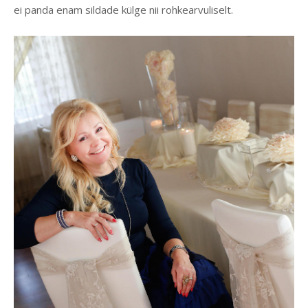
ei panda enam sildade külge nii rohkearvuliselt.