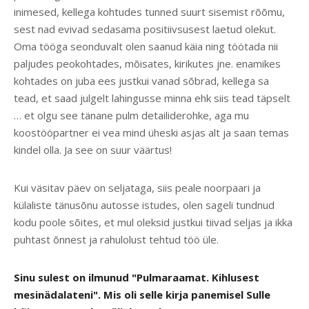
inimesed, kellega kohtudes tunned suurt sisemist rõõmu,
sest nad evivad sedasama positiivsusest laetud olekut.
Oma tööga seonduvalt olen saanud käia ning töötada nii
paljudes peokohtades, mõisates, kirikutes jne. enamikes
kohtades on juba ees justkui vanad sõbrad, kellega sa
tead, et saad julgelt lahingusse minna ehk siis tead täpselt
… et olgu see tänane pulm detailiderohke, aga mu
koostööpartner ei vea mind üheski asjas alt ja saan temas
kindel olla. Ja see on suur väärtus!
Kui väsitav päev on seljataga, siis peale noorpaari ja
külaliste tänusõnu autosse istudes, olen sageli tundnud
kodu poole sõites, et mul oleksid justkui tiivad seljas ja ikka
puhtast õnnest ja rahulolust tehtud töö üle.
Sinu sulest on ilmunud "Pulmaraamat. Kihlusest
mesinädalateni". Mis oli selle kirja panemisel Sulle