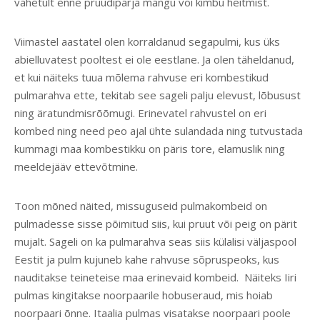
vahetult enne pruudipärja mängu või kimbu heitmist.
Viimastel aastatel olen korraldanud segapulmi, kus üks
abielluvatest pooltest ei ole eestlane. Ja olen täheldanud,
et kui näiteks tuua mõlema rahvuse eri kombestikud
pulmarahva ette, tekitab see sageli palju elevust, lõbusust
ning äratundmisrõõmugi.
Erinevatel rahvustel on eri
kombed ning need peo ajal ühte sulandada ning tutvustada
kummagi maa kombestikku on päris tore, elamuslik ning
meeldejääv ettevõtmine.
Toon mõned näited, missuguseid pulmakombeid on
pulmadesse sisse põimitud siis, kui pruut või peig on pärit
mujalt. Sageli on ka pulmarahva seas siis külalisi väljaspool
Eestit ja pulm kujuneb kahe rahvuse sõpruspeoks, kus
nauditakse teineteise maa erinevaid kombeid. Näiteks Iiri
pulmas kingitakse noorpaarile hobuseraud, mis hoiab
noorpaari õnne. Itaalia pulmas visatakse noorpaari poole