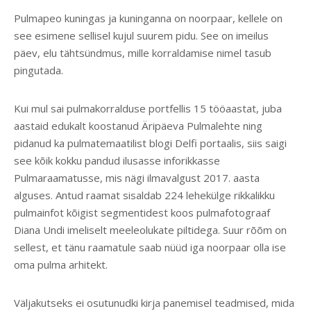
Pulmapeo kuningas ja kuninganna on noorpaar, kellele on
see esimene sellisel kujul suurem pidu. See on imeilus
päev, elu tähtsündmus, mille korraldamise nimel tasub
pingutada.
Kui mul sai pulmakorralduse portfellis 15 tööaastat, juba
aastaid edukalt koostanud Äripäeva Pulmalehte ning
pidanud ka pulmatemaatilist blogi Delfi portaalis, siis saigi
see kõik kokku pandud ilusasse inforikkasse
Pulmaraamatusse, mis nägi ilmavalgust 2017. aasta
alguses. Antud raamat sisaldab 224 lehekülge rikkalikku
pulmainfot kõigist segmentidest koos pulmafotograaf
Diana Undi imeliselt meeleolukate piltidega. Suur rõõm on
sellest, et tänu raamatule saab nüüd iga noorpaar olla ise
oma pulma arhitekt.
Väljakutseks ei osutunudki kirja panemisel teadmised, mida