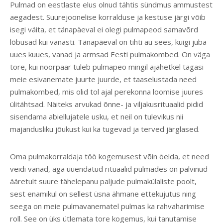
Pulmad on eestlaste elus olnud tähtis sündmus ammustest
aegadest. Suurejoonelise korralduse ja kestuse järgi võib
isegi väita, et tänapäeval ei olegi pulmapeod samavõrd
lõbusad kui vanasti. Tänapäeval on tihti au sees, kuigi juba
uues kuues, vanad ja armsad Eesti pulmakombed. On väga
tore, kui noorpaar tuleb pulmapeo mingil ajahetkel tagasi
meie esivanemate juurte juurde, et taaselustada need
pulmakombed, mis olid tol ajal perekonna loomise juures
ülitähtsad. Näiteks
arvukad õnne- ja viljakusrituaalid pidid
sisendama abiellujatele usku, et neil on tulevikus nii
majandusliku jõukust kui ka tugevad ja terved järglased.
Oma pulmakorraldaja töö kogemusest võin öelda, et need
veidi vanad, aga uuendatud rituaalid pulmades on pälvinud
ääretult suure tähelepanu paljude pulmakülaliste poolt,
sest enamikul on sellest üsna ähmane ettekujutus ning
seega on meie pulmavanematel pulmas ka rahvaharimise
roll. See on üks ütlemata tore kogemus, kui tanutamise