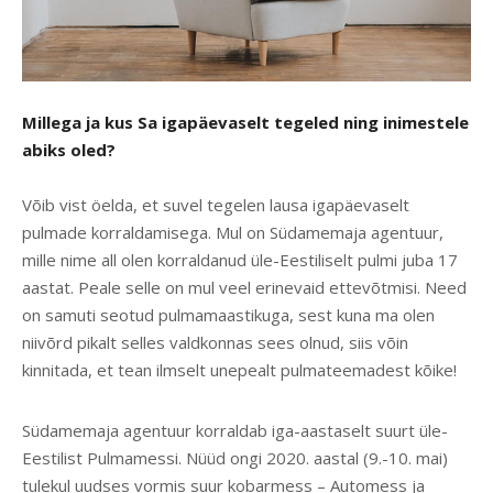
Millega ja kus Sa igapäevaselt tegeled ning inimestele
abiks oled?
Võib vist öelda, et suvel tegelen lausa igapäevaselt
pulmade korraldamisega. Mul on Südamemaja agentuur,
mille nime all olen korraldanud üle-Eestiliselt pulmi juba 17
aastat. Peale selle on mul veel erinevaid ettevõtmisi. Need
on samuti seotud pulmamaastikuga, sest kuna ma olen
niivõrd pikalt selles valdkonnas sees olnud, siis võin
kinnitada, et tean ilmselt unepealt pulmateemadest kõike!
Südamemaja agentuur korraldab iga-aastaselt suurt üle-
Eestilist Pulmamessi. Nüüd ongi 2020. aastal (9.-10. mai)
tulekul uudses vormis suur kobarmess – Automess ja