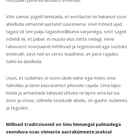
Võin samas julgelt kinnitada, et eestlastel on hakanud soov
abielluda viimastel aastatel suurenema. Veel mõned ajad
tagasi oli see palju tagasihoidlikuma varjundiga, sest sageli
mõeldi nii, et paber ei muuda elus mitte midagi. Vene
rahvusest noorpaarid mõtlevad ja tegutsevad aga sootuks
erinevalt, sest neil on veres teadmine, et pere rajades
tuleb ka abielluda.
Usun, et südames ei soovi ükski naine ega mees oma
tulevikku ja laste kasvatamist juhusele rajada. Oma lapsi
hoida ja armastada tahavad ühtviisi nii lapse ema kui isa.
Soov ja otsus, sõlmida seaduslik abielu, on igaühe südames
ja tegudes.
Millised traditsioonid on Sinu hinnangul pulmadega
seonduva osas viimaste aastakümnete jooksul