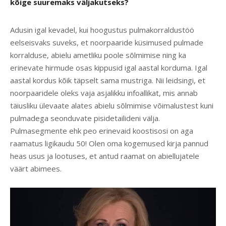
kõige suuremaks väljakutseks?
Adusin igal kevadel, kui hoogustus pulmakorraldustöö
eelseisvaks suveks, et noorpaaride küsimused pulmade
korralduse, abielu ametliku poole sõlmimise ning ka
erinevate hirmude osas kippusid igal aastal korduma. Igal
aastal kordus kõik täpselt sama mustriga. Nii leidsingi, et
noorpaaridele oleks vaja asjalikku infoallikat, mis annab
täiusliku ülevaate alates abielu sõlmimise võimalustest kuni
pulmadega seonduvate pisidetailideni välja.
Pulmasegmente ehk peo erinevaid koostisosi on aga
raamatus ligikaudu 50! Olen oma kogemused kirja pannud
heas usus ja lootuses, et antud raamat on abiellujatele
väärt abimees.