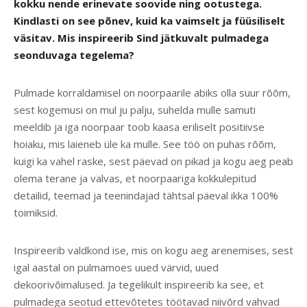
kokku nende erinevate soovide ning ootustega.
Kindlasti on see põnev, kuid ka vaimselt ja füüsiliselt
väsitav. Mis inspireerib Sind jätkuvalt pulmadega
seonduvaga tegelema?
Pulmade korraldamisel on noorpaarile abiks olla suur rõõm,
sest kogemusi on mul ju palju, suhelda mulle samuti
meeldib ja iga noorpaar toob kaasa eriliselt positiivse
hoiaku, mis laieneb üle ka mulle. See töö on puhas rõõm,
kuigi ka vahel raske, sest päevad on pikad ja kogu aeg peab
olema terane ja valvas, et noorpaariga kokkulepitud
detailid, teemad ja teenindajad tähtsal päeval ikka 100%
toimiksid.
Inspireerib valdkond ise, mis on kogu aeg arenemises, sest
igal aastal on pulmamoes uued värvid, uued
dekoorivõimalused. Ja tegelikult inspireerib ka see, et
pulmadega seotud ettevõtetes töötavad niivõrd vahvad