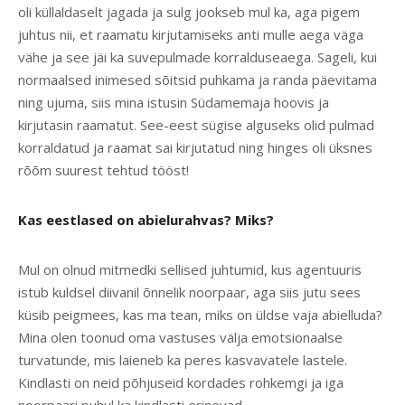
oli küllaldaselt jagada ja sulg jookseb mul ka, aga pigem
juhtus nii, et raamatu kirjutamiseks anti mulle aega väga
vähe ja see jäi ka suvepulmade korralduseaega. Sageli, kui
normaalsed inimesed sõitsid puhkama ja randa päevitama
ning ujuma, siis mina istusin Südamemaja hoovis ja
kirjutasin raamatut. See-eest sügise alguseks olid pulmad
korraldatud ja raamat sai kirjutatud ning hinges oli üksnes
rõõm suurest tehtud tööst!
Kas eestlased on abielurahvas? Miks?
Mul on olnud mitmedki sellised juhtumid, kus agentuuris
istub kuldsel diivanil õnnelik noorpaar, aga siis jutu sees
küsib peigmees, kas ma tean, miks on üldse vaja abielluda?
Mina olen toonud oma vastuses välja emotsionaalse
turvatunde, mis laieneb ka peres kasvavatele lastele.
Kindlasti on neid põhjuseid kordades rohkemgi ja iga
noorpaari puhul ka kindlasti erinevad.