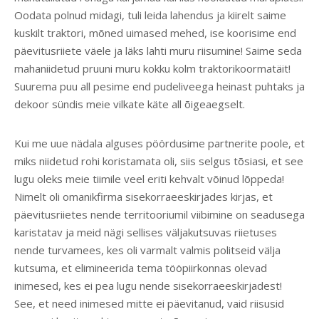
Oodata polnud midagi, tuli leida lahendus ja kiirelt saime
kuskilt traktori, mõned uimased mehed, ise koorisime end
päevitusriiete väele ja läks lahti muru riisumine! Saime seda
mahaniidetud pruuni muru kokku kolm traktorikoormatäit!
Suurema puu all pesime end pudeliveega heinast puhtaks ja
dekoor sündis meie vilkate käte all õigeaegselt.
Kui me uue nädala alguses pöördusime partnerite poole, et
miks niidetud rohi koristamata oli, siis selgus tõsiasi, et see
lugu oleks meie tiimile veel eriti kehvalt võinud lõppeda!
Nimelt oli omanikfirma sisekorraeeskirjades kirjas, et
päevitusriietes nende territooriumil viibimine on seadusega
karistatav ja meid nägi sellises väljakutsuvas riietuses
nende turvamees, kes oli varmalt valmis politseid välja
kutsuma, et elimineerida tema tööpiirkonnas olevad
inimesed, kes ei pea lugu nende sisekorraeeskirjadest!
See, et need inimesed mitte ei päevitanud, vaid riisusid