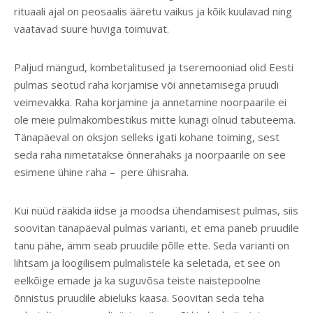
rituaali ajal on peosaalis ääretu vaikus ja kõik kuulavad ning
vaatavad suure huviga toimuvat.
Paljud mängud, kombetalitused ja tseremooniad olid Eesti
pulmas seotud raha korjamise või annetamisega pruudi
veimevakka. Raha korjamine ja annetamine noorpaarile ei
ole meie pulmakombestikus mitte kunagi olnud tabuteema.
Tänapäeval on oksjon selleks igati kohane toiming, sest
seda raha nimetatakse õnnerahaks ja noorpaarile on see
esimene ühine raha – pere ühisraha.
Kui nüüd rääkida iidse ja moodsa ühendamisest pulmas, siis
soovitan tänapäeval pulmas varianti, et ema paneb pruudile
tanu pähe, ämm seab pruudile põlle ette. Seda varianti on
lihtsam ja loogilisem pulmalistele ka seletada, et see on
eelkõige emade ja ka suguvõsa teiste naistepoolne
õnnistus pruudile abieluks kaasa. Soovitan seda teha