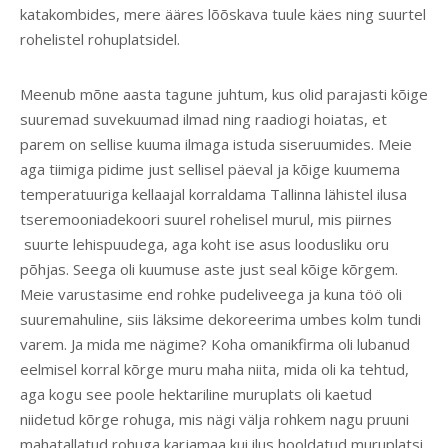
katakombides, mere ääres lõõskava tuule käes ning suurtel
rohelistel rohuplatsidel.
Meenub mõne aasta tagune juhtum, kus olid parajasti kõige
suuremad suvekuumad ilmad ning raadiogi hoiatas, et
parem on sellise kuuma ilmaga istuda siseruumides. Meie
aga tiimiga pidime just sellisel päeval ja kõige kuumema
temperatuuriga kellaajal korraldama Tallinna lähistel ilusa
tseremooniadekoori suurel rohelisel murul, mis piirnes
suurte lehispuudega, aga koht ise asus loodusliku oru
põhjas. Seega oli kuumuse aste just seal kõige kõrgem.
Meie varustasime end rohke pudeliveega ja kuna töö oli
suuremahuline, siis läksime dekoreerima umbes kolm tundi
varem. Ja mida me nägime? Koha omanikfirma oli lubanud
eelmisel korral kõrge muru maha niita, mida oli ka tehtud,
aga kogu see poole hektariline muruplats oli kaetud
niidetud kõrge rohuga, mis nägi välja rohkem nagu pruuni
mahatallatud rohuga karjamaa kui ilus hooldatud muruplatsi.