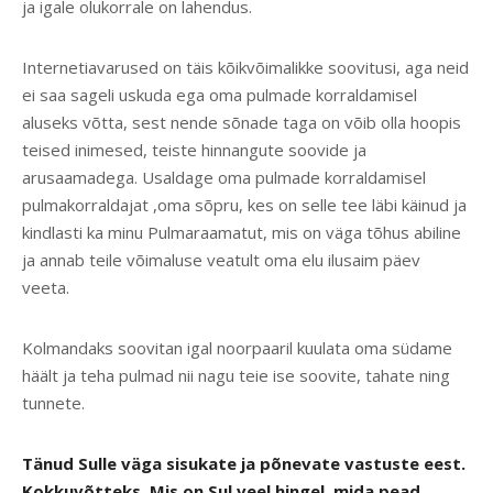
ja igale olukorrale on lahendus.
Internetiavarused on täis kõikvõimalikke soovitusi, aga neid
ei saa sageli uskuda ega oma pulmade korraldamisel
aluseks võtta, sest nende sõnade taga on võib olla hoopis
teised inimesed, teiste hinnangute soovide ja
arusaamadega. Usaldage oma pulmade korraldamisel
pulmakorraldajat ,oma sõpru, kes on selle tee läbi käinud ja
kindlasti ka minu Pulmaraamatut, mis on väga tõhus abiline
ja annab teile võimaluse veatult oma elu ilusaim päev
veeta.
Kolmandaks soovitan igal noorpaaril kuulata oma südame
häält ja teha pulmad nii nagu teie ise soovite, tahate ning
tunnete.
Tänud Sulle väga sisukate ja põnevate vastuste eest.
Kokkuvõtteks. Mis on Sul veel hingel, mida pead