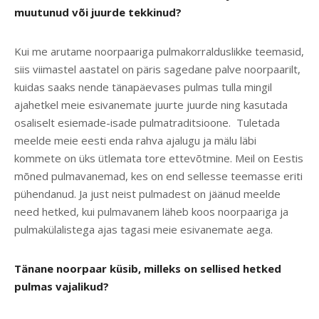
muutunud või juurde tekkinud?
Kui me arutame noorpaariga pulmakorralduslikke teemasid,
siis viimastel aastatel on päris sagedane palve noorpaarilt,
kuidas saaks nende tänapäevases pulmas tulla mingil
ajahetkel meie esivanemate juurte juurde ning kasutada
osaliselt esiemade-isade pulmatraditsioone. Tuletada
meelde meie eesti enda rahva ajalugu ja mälu läbi
kommete on üks ütlemata tore ettevõtmine. Meil on Eestis
mõned pulmavanemad, kes on end sellesse teemasse eriti
pühendanud. Ja just neist pulmadest on jäänud meelde
need hetked, kui pulmavanem läheb koos noorpaariga ja
pulmakülalistega ajas tagasi meie esivanemate aega.
Tänane noorpaar küsib, milleks on sellised hetked
pulmas vajalikud?