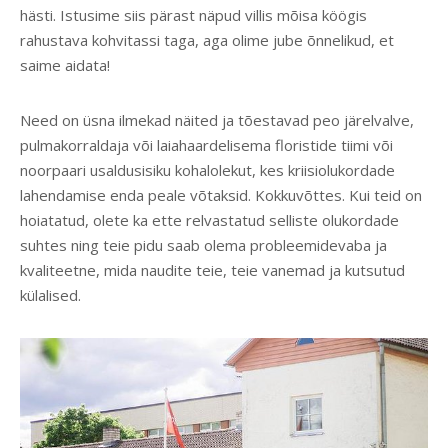
hästi. Istusime siis pärast näpud villis mõisa köögis
rahustava kohvitassi taga, aga olime jube õnnelikud, et
saime aidata!
Need on üsna ilmekad näited ja tõestavad peo järelvalve,
pulmakorraldaja või laiahaardelisema floristide tiimi või
noorpaari usaldusisiku kohalolekut, kes kriisiolukordade
lahendamise enda peale võtaksid. Kokkuvõttes. Kui teid on
hoiatatud, olete ka ette relvastatud selliste olukordade
suhtes ning teie pidu saab olema probleemidevaba ja
kvaliteetne, mida naudite teie, teie vanemad ja kutsutud
külalised.