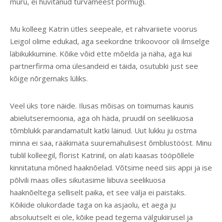
muru, ei huvitanud turvameest põrmugi.
Mu kolleeg Katrin ütles seepeale, et rahvariiete voorus
Leigol olime edukad, aga seekordne trikoovoor oli ilmselge
läbikukkumine. Kõike võid ette mõelda ja näha, aga kui
partnerfirma oma ülesandeid ei täida, osutubki just see
kõige nõrgemaks lüliks.
Veel üks tore näide. Ilusas mõisas on toimumas kaunis
abielutseremoonia, aga oh häda, pruudil on seelikuosa
tõmblukk parandamatult katki läinud. Uut lukku ju ostma
minna ei saa, rääkimata suuremahulisest õmblustööst. Minu
tublil kolleegil, florist Katrinil, on alati kaasas tööpõllele
kinnitatuna mõned haaknõelad. Võtsime need siis appi ja ise
põlvili maas olles sikutasime liibuva seelikuosa
haaknõeltega selliselt paika, et see välja ei paistaks.
Kõikide olukordade taga on ka asjaolu, et aega ju
absoluutselt ei ole, kõike pead tegema välgukiirusel ja