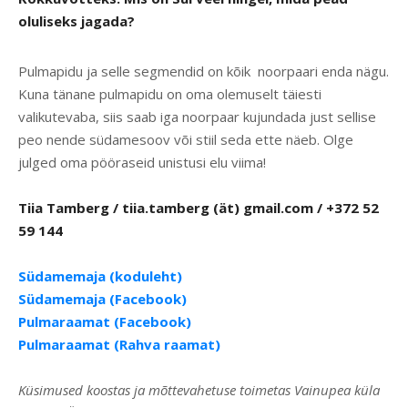
oluliseks jagada?
Pulmapidu ja selle segmendid on kõik noorpaari enda nägu.
Kuna tänane pulmapidu on oma olemuselt täiesti
valikutevaba, siis saab iga noorpaar kujundada just sellise
peo nende südamesoov või stiil seda ette näeb. Olge
julged oma pööraseid unistusi elu viima!
Tiia Tamberg / tiia.tamberg (ät) gmail.com / +372 52
59 144
Südamemaja (koduleht)
Südamemaja (Facebook)
Pulmaraamat (Facebook)
Pulmaraamat (Rahva raamat)
Küsimused koostas ja mõttevahetuse toimetas Vainupea küla