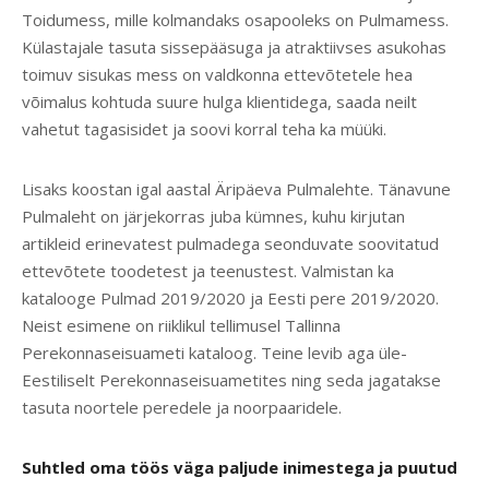
Toidumess, mille kolmandaks osapooleks on Pulmamess.
Külastajale tasuta sissepääsuga ja atraktiivses asukohas
toimuv sisukas mess on valdkonna ettevõtetele hea
võimalus kohtuda suure hulga klientidega, saada neilt
vahetut tagasisidet ja soovi korral teha ka müüki.
Lisaks koostan igal aastal Äripäeva Pulmalehte. Tänavune
Pulmaleht on järjekorras juba kümnes, kuhu kirjutan
artikleid erinevatest pulmadega seonduvate soovitatud
ettevõtete toodetest ja teenustest. Valmistan ka
katalooge Pulmad 2019/2020 ja Eesti pere 2019/2020.
Neist esimene on riiklikul tellimusel Tallinna
Perekonnaseisuameti kataloog. Teine levib aga üle-
Eestiliselt Perekonnaseisuametites ning seda jagatakse
tasuta noortele peredele ja noorpaaridele.
Suhtled oma töös väga paljude inimestega ja puutud