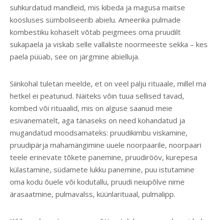
suhkurdatud mandleid, mis kibeda ja magusa maitse
koosluses sümboliseerib abielu. Ameerika pulmade
kombestiku kohaselt võtab peigmees oma pruudilt
sukapaela ja viskab selle vallaliste noormeeste sekka – kes
paela püüab, see on järgmine abielluja.
Siinkohal tuletan meelde, et on veel palju rituaale, millel ma
hetkel ei peatunud. Näiteks võin tuua sellised tavad,
kombed või rituaalid, mis on alguse saanud meie
esivanematelt, aga tänaseks on need kohandatud ja
mugandatud moodsamateks: pruudikimbu viskamine,
pruudipärja mahamängimine uuele noorpaarile, noorpaari
teele erinevate tõkete panemine, pruudirööv, kurepesa
külastamine, südamete lukku panemine, puu istutamine
oma kodu õuele või kodutallu, pruudi neiupõlve nime
ärasaatmine, pulmavalss, küünlarituaal, pulmalipp.