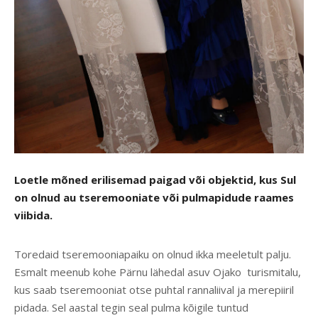
Loetle mõned erilisemad paigad või objektid, kus Sul
on olnud au tseremooniate või pulmapidude raames
viibida.
Toredaid tseremooniapaiku on olnud ikka meeletult palju.
Esmalt meenub kohe Pärnu lähedal asuv Ojako turismitalu,
kus saab tseremooniat otse puhtal rannaliival ja merepiiril
pidada. Sel aastal tegin seal pulma kõigile tuntud