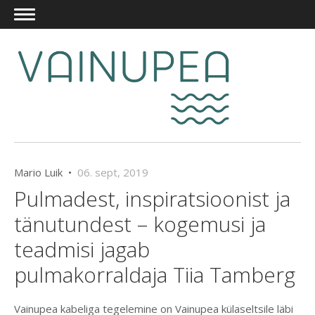
Mario Luik •
06. sept, 2019
Pulmadest, inspiratsioonist ja
tänutundest – kogemusi ja
teadmisi jagab
pulmakorraldaja Tiia Tamberg
Vainupea kabeliga tegelemine on Vainupea külaseltsile läbi