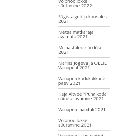
Volbriöö lõkke
süütamine 2022
Sügistalgud ja koosolek
2021
Metsa matkaraja
avamatk 2021
Muinastulede öö lõke
2021
Mariliis Jõgeva ja OLLIE
Vainupeal 2021
Vainupea kodukokkade
päev 2021
Kaja Altvee "Püha koda"
näituse avamine 2021
Vainupea jaanituli 2021
Volbriöö lõkke
süütamine 2021
Vainupea talvevaated