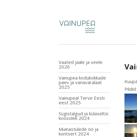
Vaated jääle ja veele
Vai
2026
Vainupea kodukokkade
Kuupä
päev ja vanavaralaat
2025
Pildid
Vainupeal Terve Eesti
eest 2025
Sügistalgud ja külaseltsi
koosolek 2024
Muinastulede öö ja
kontsert 2024