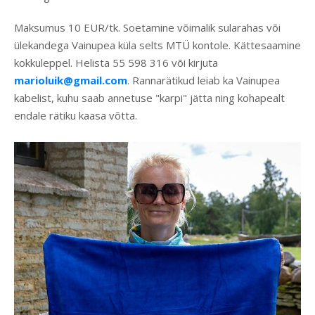
Maksumus 10 EUR/tk. Soetamine võimalik sularahas või
ülekandega Vainupea küla selts MTÜ kontole. Kättesaamine
kokkuleppel. Helista 55 598 316 või kirjuta
marioluik@gmail.com
. Rannarätikud leiab ka Vainupea
kabelist, kuhu saab annetuse "karpi" jätta ning kohapealt
endale rätiku kaasa võtta.