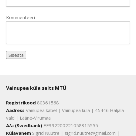
Kommenteeri
Vainupea küla selts MTÜ
Registrikood
80361568
Aadress
Vainupea kabel | Vainupea küla | 45446 Haljala
vald | Lääne-Virumaa
A/a (Swedbank)
EE392200221058315555
Külavanem
Sigrid Nuutre | sigrid.nuutre@gmail.com |