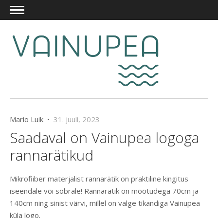
Mario Luik •
31. juuli, 2023
Saadaval on Vainupea logoga
rannarätikud
Mikrofiiber materjalist rannarätik on praktiline kingitus
iseendale või sõbrale! Rannarätik on mõõtudega 70cm ja
140cm ning sinist värvi, millel on valge tikandiga Vainupea
küla logo.