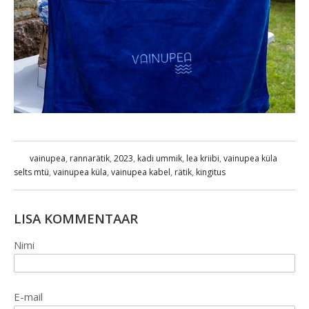
vainupea
,
rannarätik
,
2023
,
kadi ummik
,
lea kriibi
,
vainupea küla
selts mtü
,
vainupea küla
,
vainupea kabel
,
rätik
,
kingitus
LISA KOMMENTAAR
Nimi
E-mail