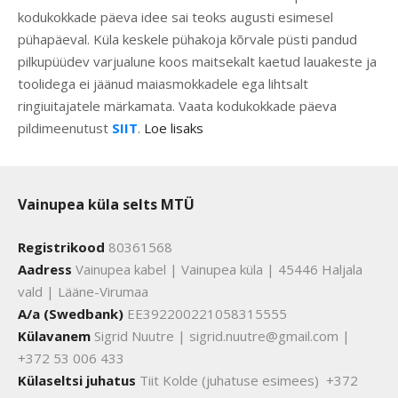
kodukokkade päeva idee sai teoks augusti esimesel
pühapäeval. Küla keskele pühakoja kõrvale püsti pandud
pilkupüüdev varjualune koos maitsekalt kaetud lauakeste ja
toolidega ei jäänud maiasmokkadele ega lihtsalt
ringiuitajatele märkamata. Vaata kodukokkade päeva
pildimeenutust
SIIT
.
Loe lisaks
Vainupea küla selts MTÜ
Registrikood
80361568
Aadress
Vainupea kabel | Vainupea küla | 45446 Haljala
vald | Lääne-Virumaa
A/a (Swedbank)
EE392200221058315555
Külavanem
Sigrid Nuutre | sigrid.nuutre@gmail.com |
+372 53 006 433
Külaseltsi juhatus
Tiit Kolde (juhatuse esimees) +372