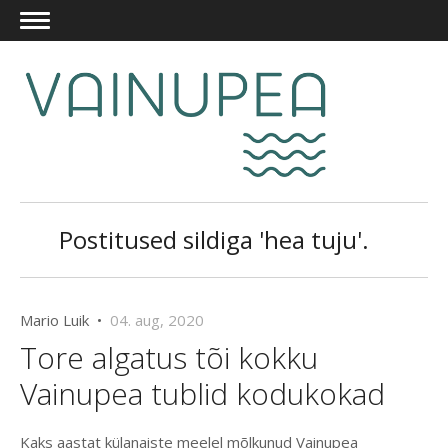
Postitused sildiga 'hea tuju'.
Mario Luik •
04. aug, 2020
Tore algatus tõi kokku
Vainupea tublid kodukokad
Kaks aastat külanaiste meelel mõlkunud Vainupea