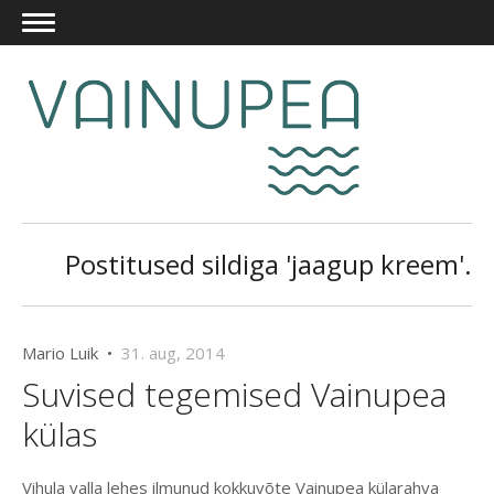
Postitused sildiga 'jaagup kreem'.
Mario Luik •
31. aug, 2014
Suvised tegemised Vainupea
külas
Vihula valla lehes ilmunud kokkuvõte Vainupea külarahva