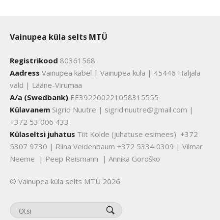
Vainupea küla selts MTÜ
Registrikood
80361568
Aadress
Vainupea kabel | Vainupea küla | 45446 Haljala
vald | Lääne-Virumaa
A/a (Swedbank)
EE392200221058315555
Külavanem
Sigrid Nuutre | sigrid.nuutre@gmail.com |
+372 53 006 433
Külaseltsi juhatus
Tiit Kolde (juhatuse esimees) +372
5307 9730 | Riina Veidenbaum +372 5334 0309 | Vilmar
Neeme | Peep Reismann | Annika Goroško
© Vainupea küla selts MTÜ 2026