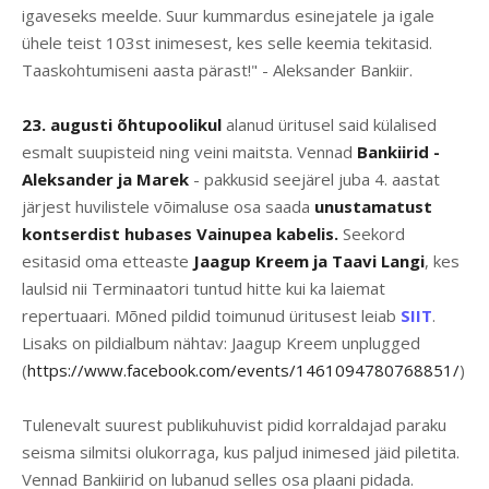
igaveseks meelde. Suur kummardus esinejatele ja igale
ühele teist 103st inimesest, kes selle keemia tekitasid.
Taaskohtumiseni aasta pärast!" - Aleksander Bankiir.
23. augusti õhtupoolikul
alanud üritusel said külalised
esmalt suupisteid ning veini maitsta. Vennad
Bankiirid -
Aleksander ja Marek
- pakkusid seejärel juba 4. aastat
järjest huvilistele võimaluse osa saada
unustamatust
kontserdist hubases Vainupea kabelis.
Seekord
esitasid oma etteaste
Jaagup Kreem ja Taavi Langi
, kes
laulsid nii Terminaatori tuntud hitte kui ka laiemat
repertuaari. Mõned pildid toimunud üritusest leiab
SIIT
.
Lisaks on pildialbum nähtav: Jaagup Kreem unplugged
(
https://www.facebook.com/events/1461094780768851/
)
Tulenevalt suurest publikuhuvist pidid korraldajad paraku
seisma silmitsi olukorraga, kus paljud inimesed jäid piletita.
Vennad Bankiirid on lubanud selles osa plaani pidada.