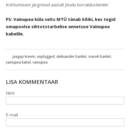
Kohtumiseni järgmisel aastal! Jõudu korraldustiimile!
PS: Vainupea küla selts MTÜ tänab kõiki, kes tegid
omapoolse sihtotstarbelise annetuse Vainupea
kabelile.
jaagup kreem
,
unplugged
,
aleksander bankiir
,
marek bankiir
,
vainupea kabel
,
vainupea
LISA KOMMENTAAR
Nimi
E-mail