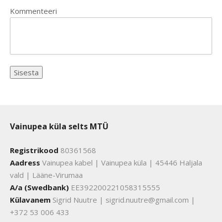
Kommenteeri
Vainupea küla selts MTÜ
Registrikood
80361568
Aadress
Vainupea kabel | Vainupea küla | 45446 Haljala
vald | Lääne-Virumaa
A/a (Swedbank)
EE392200221058315555
Külavanem
Sigrid Nuutre | sigrid.nuutre@gmail.com |
+372 53 006 433