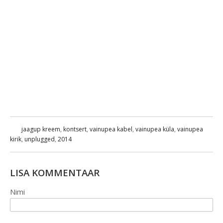
jaagup kreem
,
kontsert
,
vainupea kabel
,
vainupea küla
,
vainupea
kirik
,
unplugged
,
2014
LISA KOMMENTAAR
Nimi