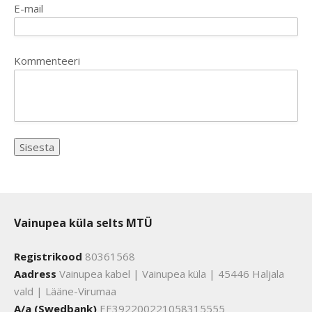
E-mail
Kommenteeri
Vainupea küla selts MTÜ
Registrikood
80361568
Aadress
Vainupea kabel | Vainupea küla | 45446 Haljala
vald | Lääne-Virumaa
A/a (Swedbank)
EE392200221058315555