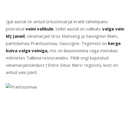
Igal aastal on antud üritustesarjal eraldi tähelepanu
pööratud
veini valikule
. Sellel aastal on valikuks
valge vein
MJ Janeil
, viinamarjad Gros Manseng ja Sauvignon Blanc,
päritolumaa Prantsusmaa, Gascogne. Tegemist on
kerge
kuiva valge veiniga,
mis on klaasiveinina väga menukas
mitmetes Tallinna restoranides. Pildil ongi kujutatud
viinamarjaistandust (‘Entre Deux Mers’ regioon), kust on
antud vein pärit.