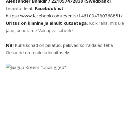
Aleksander Bankiir / 221057472839 (Swedbank)
.
Lisainfot leiab
Facebook`ist
:
https://www.facebook.com/events/1461094780768851/
Üritus on kinnine ja ainult kutsetega.
Kõik raha, mis üle
jääb, annetame Vainupea kabelile!
NB!
Kuna kohad on piiratud, paluvad korraldajad teha
ülekande oma tuleku kinnituseks.