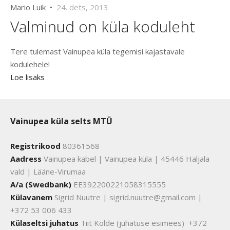
Mario Luik •
24. dets, 2013
Valminud on küla koduleht
Tere tulemast Vainupea küla tegemisi kajastavale
kodulehele!
Loe lisaks
Vainupea küla selts MTÜ
Registrikood
80361568
Aadress
Vainupea kabel | Vainupea küla | 45446 Haljala
vald | Lääne-Virumaa
A/a (Swedbank)
EE392200221058315555
Külavanem
Sigrid Nuutre | sigrid.nuutre@gmail.com |
+372 53 006 433
Külaseltsi juhatus
Tiit Kolde (juhatuse esimees) +372