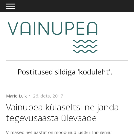
Postitused sildiga 'koduleht'.
Mario Luik •
26. dets, 2017
Vainupea külaseltsi neljanda
tegevusaasta ülevaade
Viimased neli aastat on möödunud justkui linnulennul.