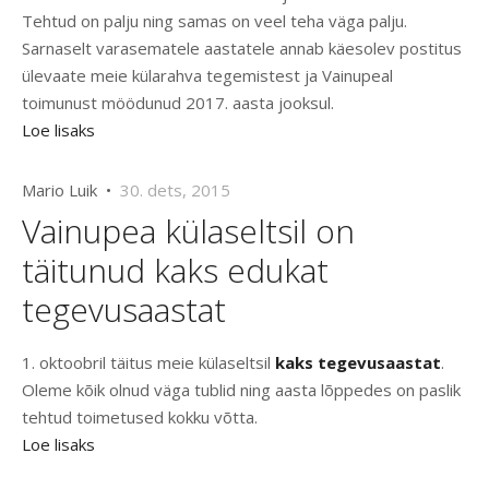
Tehtud on palju ning samas on veel teha väga palju.
Sarnaselt varasematele aastatele annab käesolev postitus
ülevaate meie külarahva tegemistest ja Vainupeal
toimunust möödunud 2017. aasta jooksul.
Loe lisaks
Mario Luik •
30. dets, 2015
Vainupea külaseltsil on
täitunud kaks edukat
tegevusaastat
1. oktoobril täitus meie külaseltsil
kaks tegevusaastat
.
Oleme kõik olnud väga tublid ning aasta lõppedes on paslik
tehtud toimetused kokku võtta.
Loe lisaks