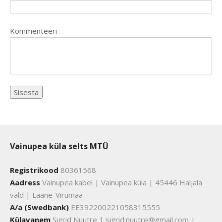
Kommenteeri
Vainupea küla selts MTÜ
Registrikood
80361568
Aadress
Vainupea kabel | Vainupea küla | 45446 Haljala
vald | Lääne-Virumaa
A/a (Swedbank)
EE392200221058315555
Külavanem
Sigrid Nuutre | sigrid.nuutre@gmail.com |