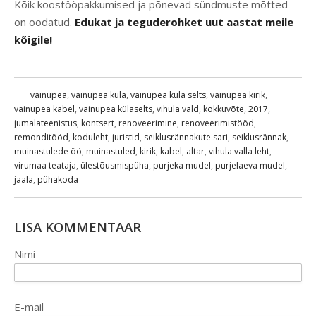
Kõik koostööpakkumised ja põnevad sündmuste mõtted
on oodatud.
Edukat ja teguderohket uut aastat meile
kõigile!
vainupea
,
vainupea küla
,
vainupea küla selts
,
vainupea kirik
,
vainupea kabel
,
vainupea külaselts
,
vihula vald
,
kokkuvõte
,
2017
,
jumalateenistus
,
kontsert
,
renoveerimine
,
renoveerimistööd
,
remonditööd
,
koduleht
,
juristid
,
seiklusrännakute sari
,
seiklusrännak
,
muinastulede öö
,
muinastuled
,
kirik
,
kabel
,
altar
,
vihula valla leht
,
virumaa teataja
,
ülestõusmispüha
,
purjeka mudel
,
purjelaeva mudel
,
jaala
,
pühakoda
LISA KOMMENTAAR
Nimi
E-mail