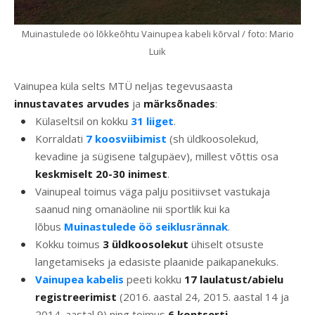
Muinastulede öö lõkkeõhtu Vainupea kabeli kõrval / foto: Mario
Luik
Vainupea küla selts MTÜ neljas tegevusaasta
innustavates arvudes
ja
märksõnades
:
Külaseltsil on kokku
31 liiget
.
Korraldati
7 koosviibimist
(sh üldkoosolekud,
kevadine ja sügisene talgupäev), millest võttis osa
keskmiselt 20-30 inimest
.
Vainupeal toimus väga palju positiivset vastukaja
saanud ning omanäoline nii sportlik kui ka
lõbus
Muinastulede öö seiklusrännak
.
Kokku toimus
3 üldkoosolekut
ühiselt otsuste
langetamiseks ja edasiste plaanide paikapanekuks.
Vainupea kabelis
peeti kokku
17
laulatust/abielu
registreerimist
(2016. aastal 24, 2015. aastal 14 ja
2014. aastal 9) ning toimus
6 kontserti
.