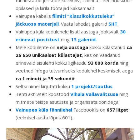
tunnustatud juristide kollektiiv, Tallinna Teeninduskooli
õpilased ja kirikutöötajad Saksamaalt.
Vainupea kabelis
filmiti "Klassikokkutuleku"
jätkuosa materjali
. Vaata lahedat galeriid
SIIT
.
Vainupea küla kodulehele lisati aastaga jooksvalt
30
erinevat postitust
ning
13 galeriid.
Meie kodulehte on
nelja aastaga
kokku külastanud
ca
26 650 unikaalset külastajat
, kes on vaadanud
erinevaid sisulehti kokku ligikaudu
93 000 korda
ning
veetnud infoga tutvumiseks kodulehel keskmiselt aega
ca 1 minuti ja 35 sekundit.
Seltsi nimel kirjutati kokku
1 projekt/taotlus
.
Tehti aktiivselt koostööd
Vihula Vallavalitsuse
ning
mitmete teiste asutuste ja organisatsioonidega.
Vainupea küla fännilehel
Facebook`is on
657
liiget
(eelmisel aasta lõpus 601).