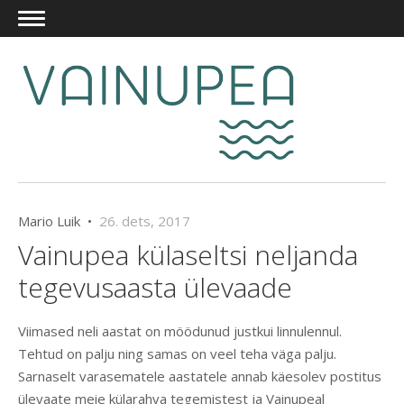
Mario Luik •
26. dets, 2017
Vainupea külaseltsi neljanda
tegevusaasta ülevaade
Viimased neli aastat on möödunud justkui linnulennul.
Tehtud on palju ning samas on veel teha väga palju.
Sarnaselt varasematele aastatele annab käesolev postitus
ülevaate meie külarahva tegemistest ja Vainupeal