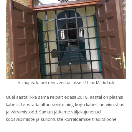
Vainupea kabeli renoveeritud uksed / foto: Mario Luik
Uuel aastal ikka sama reipalt edasi! 2018. aastal on plaanis
kabelis teostada altari seinte ning kogu kabeli lae viimistlus-
ja värvimistööd. Samuti jätkame väljakujunenud
koosviibimiste ja sündmuste korraldamise traditsioone.