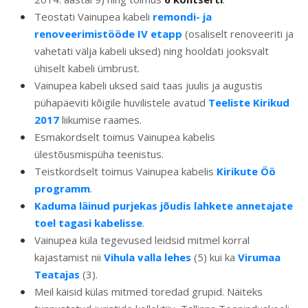
Teostati Vainupea kabeli
remondi- ja
renoveerimistööde IV etapp
(osaliselt renoveeriti ja
vahetati välja kabeli uksed) ning hooldati jooksvalt
ühiselt kabeli ümbrust.
Vainupea kabeli uksed said taas juulis ja augustis
pühapäeviti kõigile huvilistele avatud
Teeliste Kirikud
2017
liikumise raames.
Esmakordselt toimus Vainupea kabelis
ülestõusmispüha teenistus.
Teistkordselt toimus Vainupea kabelis
Kirikute Öö
programm
.
Kaduma läinud purjekas jõudis lahkete annetajate
toel tagasi kabelisse
.
Vainupea küla tegevused leidsid mitmel korral
kajastamist nii
Vihula valla lehes
(5) kui ka
Virumaa
Teatajas
(3).
Meil käisid külas mitmed toredad grupid. Näiteks