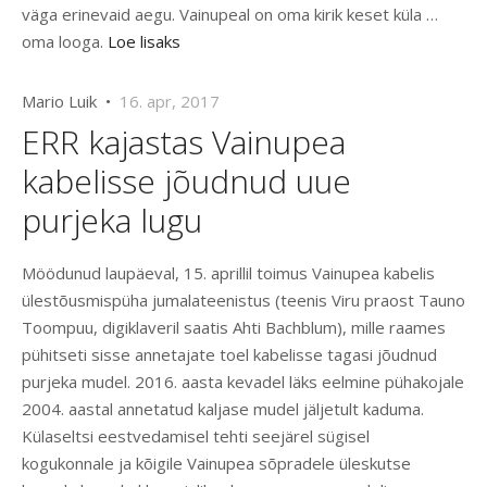
väga erinevaid aegu. Vainupeal on oma kirik keset küla …
oma looga.
Loe lisaks
Mario Luik •
16. apr, 2017
ERR kajastas Vainupea
kabelisse jõudnud uue
purjeka lugu
Möödunud laupäeval, 15. aprillil toimus Vainupea kabelis
ülestõusmispüha jumalateenistus (teenis Viru praost Tauno
Toompuu, digiklaveril saatis Ahti Bachblum), mille raames
pühitseti sisse annetajate toel kabelisse tagasi jõudnud
purjeka mudel. 2016. aasta kevadel läks eelmine pühakojale
2004. aastal annetatud kaljase mudel jäljetult kaduma.
Külaseltsi eestvedamisel tehti seejärel sügisel
kogukonnale ja kõigile Vainupea sõpradele üleskutse