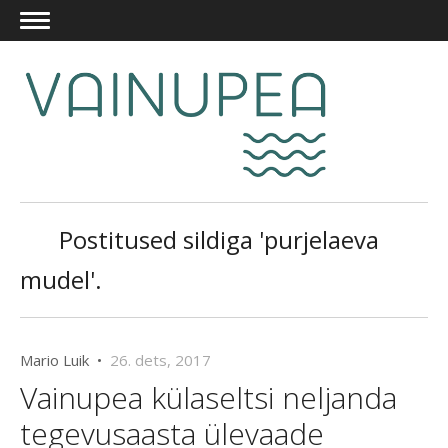
Postitused sildiga 'purjelaeva
mudel'.
Mario Luik •
26. dets, 2017
Vainupea külaseltsi neljanda
tegevusaasta ülevaade