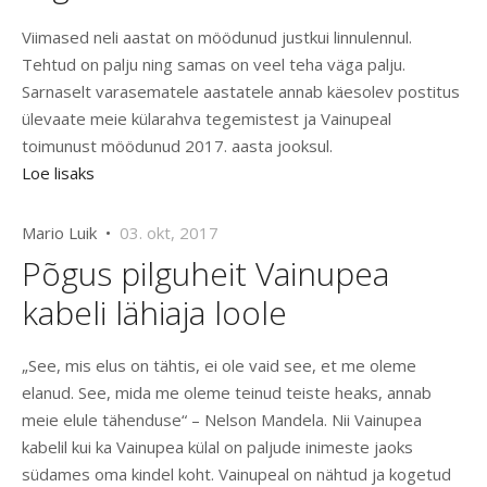
Viimased neli aastat on möödunud justkui linnulennul.
Tehtud on palju ning samas on veel teha väga palju.
Sarnaselt varasematele aastatele annab käesolev postitus
ülevaate meie külarahva tegemistest ja Vainupeal
toimunust möödunud 2017. aasta jooksul.
Loe lisaks
Mario Luik •
03. okt, 2017
Põgus pilguheit Vainupea
kabeli lähiaja loole
„See, mis elus on tähtis, ei ole vaid see, et me oleme
elanud. See, mida me oleme teinud teiste heaks, annab
meie elule tähenduse“ – Nelson Mandela. Nii Vainupea
kabelil kui ka Vainupea külal on paljude inimeste jaoks
südames oma kindel koht. Vainupeal on nähtud ja kogetud