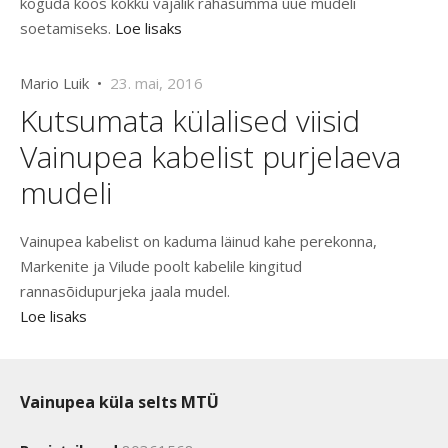
koguda koos kokku vajalik rahasumma uue mudeli
soetamiseks.
Loe lisaks
Mario Luik •
23. mai, 2016
Kutsumata külalised viisid
Vainupea kabelist purjelaeva
mudeli
Vainupea kabelist on kaduma läinud kahe perekonna,
Markenite ja Vilude poolt kabelile kingitud
rannasõidupurjeka jaala mudel.
Loe lisaks
Vainupea küla selts MTÜ