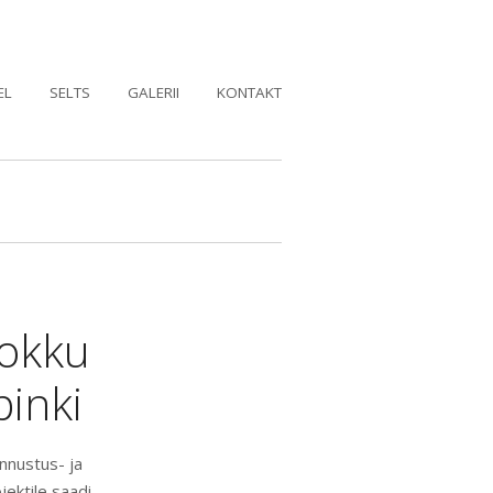
EL
SELTS
GALERII
KONTAKT
kokku
inki
nnustus- ja
jektile saadi