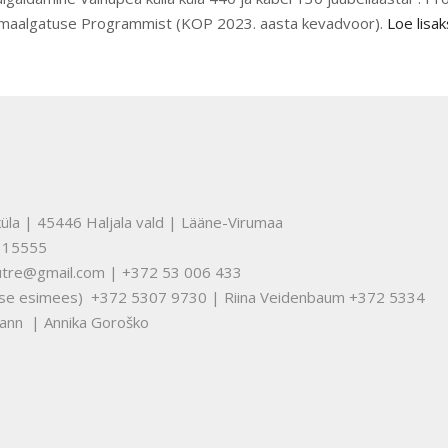
Omaalgatuse Programmist (KOP 2023. aasta kevadvoor).
Loe lisak
üla | 45446 Haljala vald | Lääne-Virumaa
315555
nuutre@gmail.com | +372 53 006 433
tuse esimees) +372 5307 9730 | Riina Veidenbaum +372 5334
ann | Annika Goroško