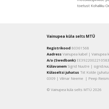
toetust Kohaliku 
Vainupea küla selts MTÜ
Registrikood
80361568
Aadress
Vainupea kabel | Vainupea k
A/a (Swedbank)
EE392200221058
Külavanem
Sigrid Nuutre | sigrid.
Külaseltsi juhatus
Tiit Kolde (juha
0309 | Vilmar Neeme | Peep Reism
© Vainupea küla selts MTÜ 2026