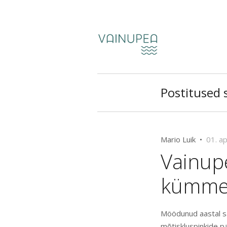
Postitused 
Mario Luik •
01. a
Vainupe
kümme 
Möödunud aastal sa
mõtiskluspinkide pa