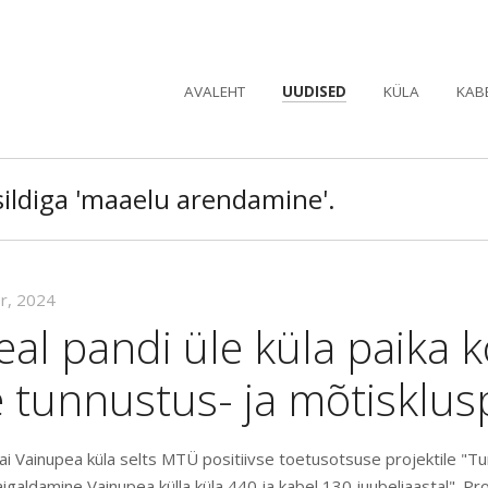
AVALEHT
UUDISED
KÜLA
KAB
sildiga 'maaelu arendamine'.
pr, 2024
al pandi üle küla paika 
tunnustus- ja mõtisklusp
i Vainupea küla selts MTÜ positiivse toetusotsuse projektile "Tu
igaldamine Vainupea külla küla 440 ja kabel 130 juubeliaastal". Pro