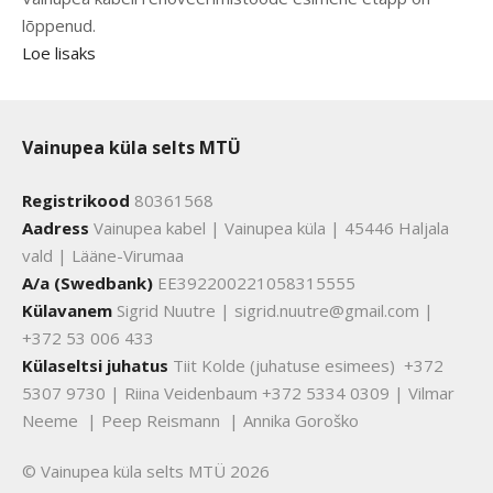
lõppenud.
Loe lisaks
Vainupea küla selts MTÜ
Registrikood
80361568
Aadress
Vainupea kabel | Vainupea küla | 45446 Haljala
vald | Lääne-Virumaa
A/a (Swedbank)
EE392200221058315555
Külavanem
Sigrid Nuutre | sigrid.nuutre@gmail.com |
+372 53 006 433
Külaseltsi juhatus
Tiit Kolde (juhatuse esimees) +372
5307 9730 | Riina Veidenbaum +372 5334 0309 | Vilmar
Neeme | Peep Reismann | Annika Goroško
© Vainupea küla selts MTÜ 2026