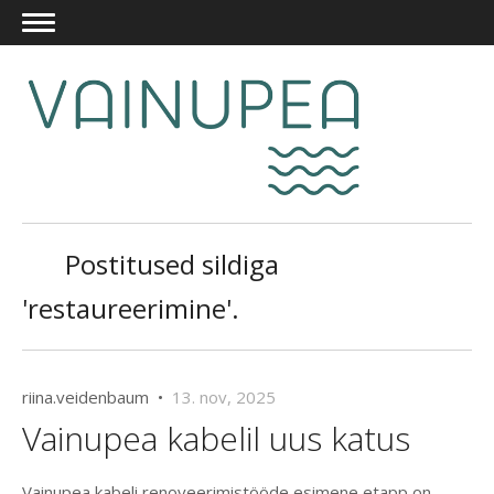
Postitused sildiga
'restaureerimine'.
riina.veidenbaum •
13. nov, 2025
Vainupea kabelil uus katus
Vainupea kabeli renoveerimistööde esimene etapp on