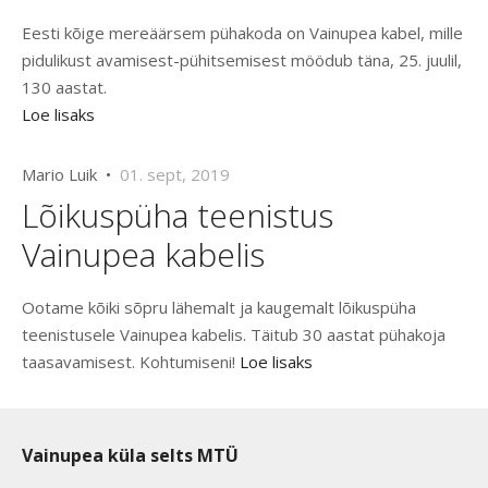
Eesti kõige mereäärsem pühakoda on Vainupea kabel, mille
pidulikust avamisest-pühitsemisest möödub täna, 25. juulil,
130 aastat.
Loe lisaks
Mario Luik •
01. sept, 2019
Lõikuspüha teenistus
Vainupea kabelis
Ootame kõiki sõpru lähemalt ja kaugemalt lõikuspüha
teenistusele Vainupea kabelis. Täitub 30 aastat pühakoja
taasavamisest. Kohtumiseni!
Loe lisaks
Vainupea küla selts MTÜ