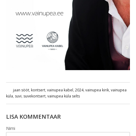
jaan sööt
,
kontsert
,
vainupea kabel
,
2024
,
vainupea kirik
,
vainupea
küla
,
suvi
,
suvekontsert
,
vainupea küla selts
LISA KOMMENTAAR
Nimi