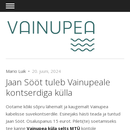
Mario Luik •
20. juuni, 2024
Jaan Sööt tuleb Vainupeale
kontserdiga külla
Ootame kõiki sõpru lähemalt ja kaugemalt Vainupea
kabelisse suvekontserdile. Esinejaks hästi teada ja tuntud
Jaan Sööt. Osaluspanus 15 eurot. Pileti(te) soetamiseks
tee kanne
Vainupea küla selts MTÜ
kontole