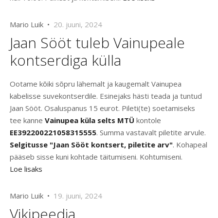
Mario Luik •
20. juuni, 2024
Jaan Sööt tuleb Vainupeale
kontserdiga külla
Ootame kõiki sõpru lähemalt ja kaugemalt Vainupea
kabelisse suvekontserdile. Esinejaks hästi teada ja tuntud
Jaan Sööt. Osaluspanus 15 eurot. Pileti(te) soetamiseks
tee kanne
Vainupea küla selts MTÜ
kontole
EE392200221058315555
. Summa vastavalt piletite arvule.
Selgitusse "Jaan Sööt kontsert, piletite arv"
. Kohapeal
pääseb sisse kuni kohtade täitumiseni. Kohtumiseni.
Loe lisaks
Mario Luik •
19. juuni, 2024
Vikipeedia