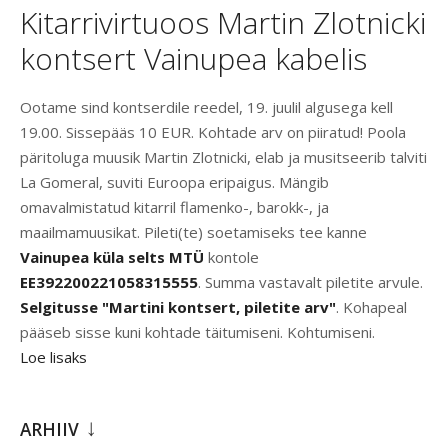
Kitarrivirtuoos Martin Zlotnicki
kontsert Vainupea kabelis
Ootame sind kontserdile reedel, 19. juulil algusega kell
19.00. Sissepääs 10 EUR. Kohtade arv on piiratud! Poola
päritoluga muusik Martin Zlotnicki, elab ja musitseerib talviti
La Gomeral, suviti Euroopa eripaigus. Mängib
omavalmistatud kitarril flamenko-, barokk-, ja
maailmamuusikat. Pileti(te) soetamiseks tee kanne
Vainupea küla selts MTÜ
kontole
EE392200221058315555
. Summa vastavalt piletite arvule.
Selgitusse "Martini kontsert, piletite arv"
. Kohapeal
pääseb sisse kuni kohtade täitumiseni. Kohtumiseni.
Loe lisaks
ARHIIV