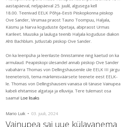
aastapäeval, neljapäeval 25. juulil, algusega kell
18.00.
Teenivad EELK Põhja-Eesti Piiskopkonna piiskop
Ove Sander, Virumaa praost Tauno Toompuu, Haljala,
Käsmu ja Narva koguduste õpetaja, abipraost Urmas
Karileet. Muusika ja lauluga teenib Haljala koguduse diakon
Ahti Bachblum. Jutlustab piiskop Ove Sander.
On ka leeripüha ja leerilaste õnnistamine ning kaetud on ka
armulaud. Peapiiskopi ülesandel annab piiskop Ove Sander
vabahärra Thomas von Dellingshausenile üle EELK III järgu
teeneteristi, tema märkimisväärsete teenete eest EELK-
le. Thomas von Dellingshauseni vanaisa oli tänase Vainupea
kabeli ehitamise algataja ja elluviija. Tere tulemast osa
saama!
Loe lisaks
Mario Luik •
03. juuli, 2024
Vainupea sai uue külavanema