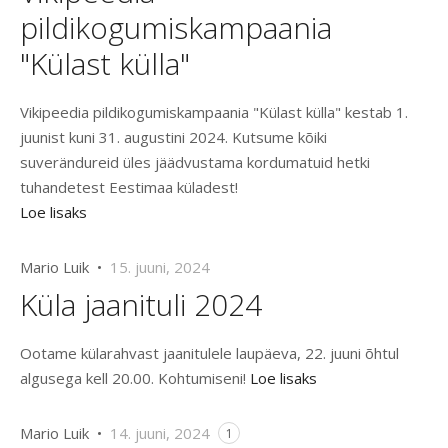
pildikogumiskampaania
"Külast külla"
Vikipeedia pildikogumiskampaania "Külast külla" kestab 1.
juunist kuni 31. augustini 2024. Kutsume kõiki
suverändureid üles jäädvustama kordumatuid hetki
tuhandetest Eestimaa küladest!
Loe lisaks
Mario Luik •
15. juuni, 2024
Küla jaanituli 2024
Ootame külarahvast jaanitulele laupäeva, 22. juuni õhtul
algusega kell 20.00. Kohtumiseni!
Loe lisaks
Mario Luik •
14. juuni, 2024
1