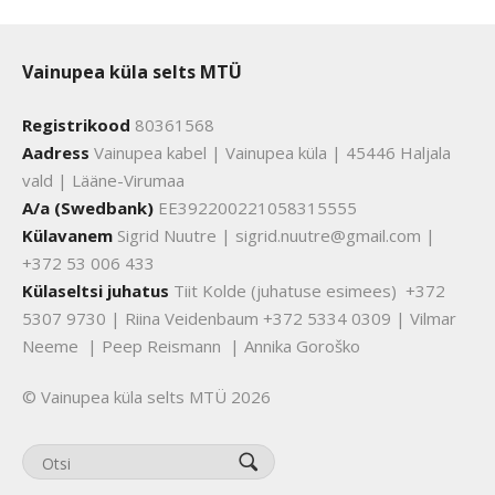
Vainupea küla selts MTÜ
Registrikood
80361568
Aadress
Vainupea kabel | Vainupea küla | 45446 Haljala
vald | Lääne-Virumaa
A/a (Swedbank)
EE392200221058315555
Külavanem
Sigrid Nuutre | sigrid.nuutre@gmail.com |
+372 53 006 433
Külaseltsi juhatus
Tiit Kolde (juhatuse esimees) +372
5307 9730 | Riina Veidenbaum +372 5334 0309 | Vilmar
Neeme | Peep Reismann | Annika Goroško
© Vainupea küla selts MTÜ 2026