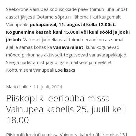
Seekordne Vainupea kodukokkade päev toimub juba 5ndat
aastat järjest! Ootame sõpru nii lähemalt kui kaugemalt
Vainupeale
pühapäeval, 11. augustil kella 12.00st.
Kogunemine kestab kuni 15.00ni või kuni sööki ja jooki
jätkub.
Väikesel juubeliaastal toimub erandkorras samal
ajal ja samas kohas ka
vanavaralaat
, kuhu kogunevad
mõned piirkonnas aktiivselt tegutsevad vanavarapakkujad.
Seega uudistamist jagub igale maitsele ja meelele!
Kohtumiseni Vainupeal!
Loe lisaks
Mario Luik •
11. juuli, 2024
Piiskoplik leeripüha missa
Vainupea kabelis 25. juulil kell
18.00
Piiskoplik leeripüha missa Vainupea kabeli pühitsemise 131.