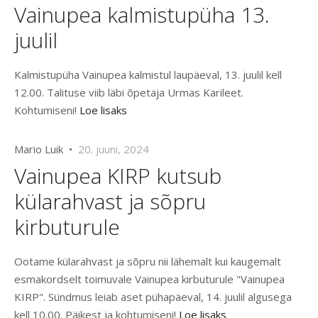
Vainupea kalmistupüha 13.
juulil
Kalmistupüha Vainupea kalmistul laupäeval, 13. juulil kell
12.00. Talituse viib läbi õpetaja Urmas Karileet.
Kohtumiseni!
Loe lisaks
Mario Luik •
20. juuni, 2024
Vainupea KIRP kutsub
külarahvast ja sõpru
kirbuturule
Ootame külarahvast ja sõpru nii lähemalt kui kaugemalt
esmakordselt toimuvale Vainupea kirbuturule "Vainupea
KIRP". Sündmus leiab aset pühapäeval, 14. juulil algusega
kell 10.00. Päikest ja kohtumiseni!
Loe lisaks