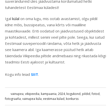
suverändureid üles jäädvustama kordumatuid hetki
tuhandetest Eestimaa küladest!
Igal
külal
on oma lugu, mis ootab avastamist, olgu pildil
iidne mõis, bussipeatus, vana kõrts või maaliline
maastikuvaade. Eriti oodatud on jäädvustused objektidest
ja kohtadest, millest senini veel pilte pole. Seega, kui satud
Eestimaal suveperioodil rändama, võta hetk ja jäädvusta
see kaamera abil. Iga kaamerasse püütud hetk aitab
täiendada Vikipeedia piltide andmebaasi ning rikastada kõigi
teadmisi Eesti ajaloost ja kultuurist.
Kogu info leiad
SIIT
.
vainupea
,
vikipeedia
,
kampaania
,
2024
,
kogukond
,
pildid
,
fotod
,
fotograafia
,
vainupea küla
,
eestimaa külad
,
konkurss