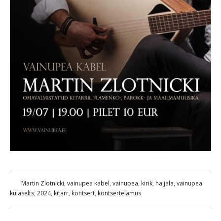
Martin Zlotnicki
,
vainupea kabel
,
vainupea
,
kirik
,
haljala
,
vainupea
külaselts
,
2024
,
kitarr
,
kontsert
,
kontsertelamus