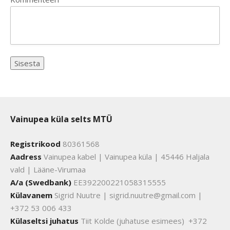
Vainupea küla selts MTÜ
Registrikood
80361568
Aadress
Vainupea kabel | Vainupea küla | 45446 Haljala
vald | Lääne-Virumaa
A/a (Swedbank)
EE392200221058315555
Külavanem
Sigrid Nuutre | sigrid.nuutre@gmail.com |
+372 53 006 433
Külaseltsi juhatus
Tiit Kolde (juhatuse esimees) +372