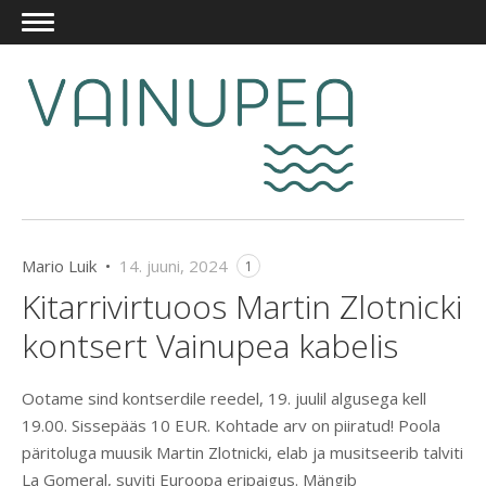
Mario Luik •
14. juuni, 2024
1
Kitarrivirtuoos Martin Zlotnicki
kontsert Vainupea kabelis
Ootame sind kontserdile reedel, 19. juulil algusega kell
19.00. Sissepääs 10 EUR. Kohtade arv on piiratud! Poola
päritoluga muusik Martin Zlotnicki, elab ja musitseerib talviti
La Gomeral, suviti Euroopa eripaigus. Mängib