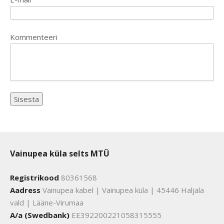
Kommenteeri
Vainupea küla selts MTÜ
Registrikood
80361568
Aadress
Vainupea kabel | Vainupea küla | 45446 Haljala
vald | Lääne-Virumaa
A/a (Swedbank)
EE392200221058315555