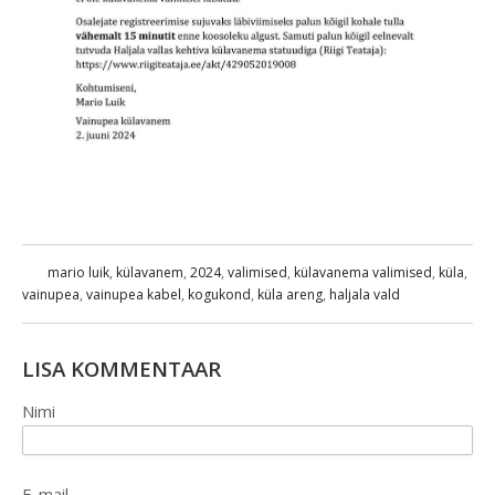
mario luik
,
külavanem
,
2024
,
valimised
,
külavanema valimised
,
küla
,
vainupea
,
vainupea kabel
,
kogukond
,
küla areng
,
haljala vald
LISA KOMMENTAAR
Nimi
E-mail