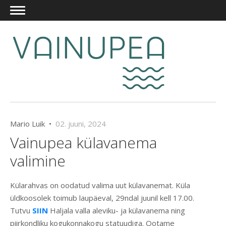
Mario Luik •
02. juuni, 2024
Vainupea külavanema
valimine
Külarahvas on oodatud valima uut külavanemat. Küla
üldkoosolek toimub laupäeval, 29ndal juunil kell 17.00.
Tutvu
SIIN
Haljala valla aleviku- ja külavanema ning
piirkondliku kogukonnakogu statuudiga. Ootame