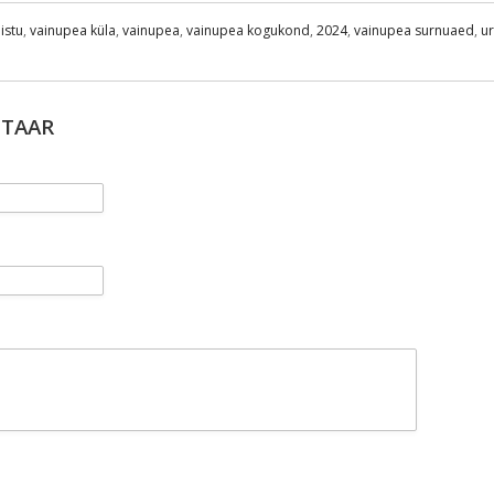
istu
,
vainupea küla
,
vainupea
,
vainupea kogukond
,
2024
,
vainupea surnuaed
,
ur
NTAAR