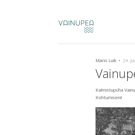
Mario Luik •
24. ju
Vainupe
Kalmistupüha Vainupe
Kohtumiseni!