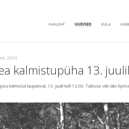
AVALEHT
UUDISED
KÜLA
KAB
uni, 2024
a kalmistupüha 13. juuli
a kalmistul laupäeval, 13. juulil kell 12.00. Talituse viib läbi õpe