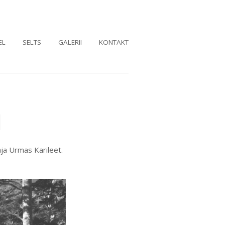
EL
SELTS
GALERII
KONTAKT
l
taja Urmas Karileet.