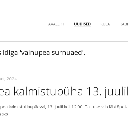
AVALEHT
UUDISED
KÜLA
KAB
sildiga 'vainupea surnuaed'.
uni, 2024
a kalmistupüha 13. juuli
a kalmistul laupäeval, 13. juulil kell 12.00. Talituse viib läbi õpe
isaks