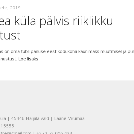
eebr, 2019
a küla pälvis riiklikku
tust
as on oma tubli panuse eest kodukoha kaunimaks muutmisel ja pu
unnustust.
Loe lisaks
üla | 45446 Haljala vald | Lääne-Virumaa
315555
nuutre@gmail.com | +372 53 006 433