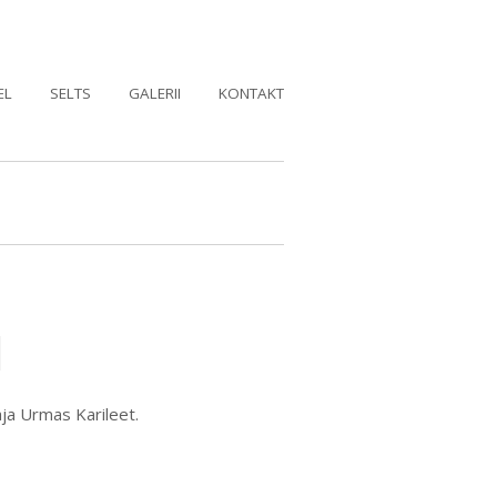
EL
SELTS
GALERII
KONTAKT
l
taja Urmas Karileet.