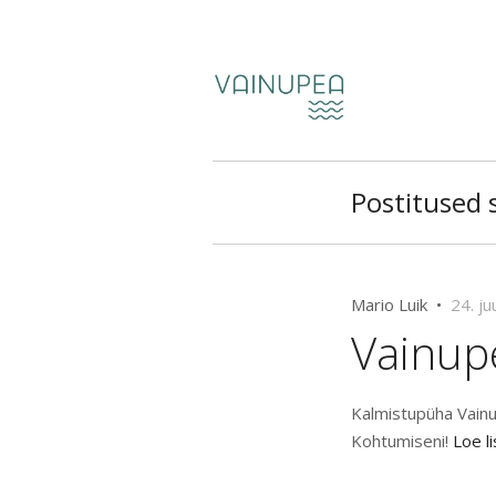
Postitused 
Mario Luik •
24. ju
Vainupe
Kalmistupüha Vainupe
Kohtumiseni!
Loe l