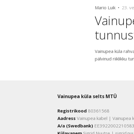
Mario Luik •
23. v
Vainupe
tunnus
Vainupea küla rahv
pälvinud riiklikku t
Vainupea küla selts MTÜ
Registrikood
80361568
Aadress
Vainupea kabel | Vainupea k
A/a (Swedbank)
EE392200221058
Külavanem
Sigrid Nuutre | sigrid.