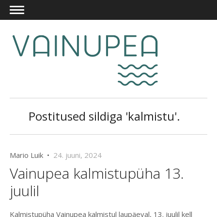
Postitused sildiga 'kalmistu'.
Mario Luik •
24. juuni, 2024
Vainupea kalmistupüha 13.
juulil
Kalmistupüha Vainupea kalmistul laupäeval, 13. juulil kell