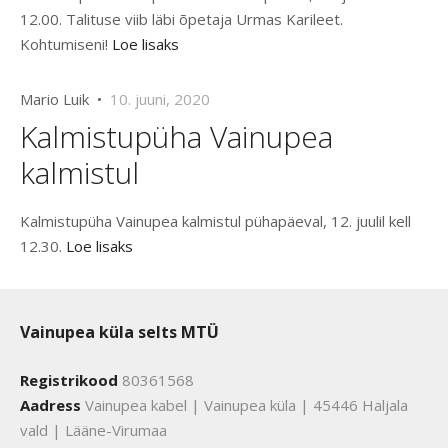
12.00. Talituse viib läbi õpetaja Urmas Karileet.
Kohtumiseni!
Loe lisaks
Mario Luik •
10. juuni, 2020
Kalmistupüha Vainupea
kalmistul
Kalmistupüha Vainupea kalmistul pühapäeval, 12. juulil kell
12.30.
Loe lisaks
Vainupea küla selts MTÜ
Registrikood
80361568
Aadress
Vainupea kabel | Vainupea küla | 45446 Haljala
vald | Lääne-Virumaa