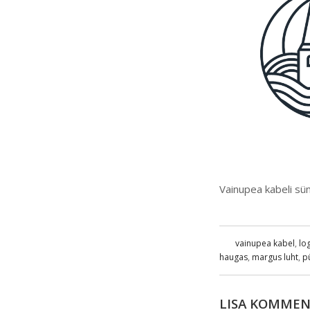
Vainupea kabeli sü
vainupea kabel
,
lo
haugas
,
margus luht
,
p
LISA KOMME