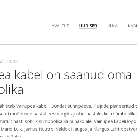
AVALEHT
UUDISED
KÜLA
KAB
uni, 2023
ea kabel on saanud oma
lika
tähistab Vainupea kabel 130ndat sünnipäeva. Paljude planeeritud 
seati möödunud aastal eesmärgiks juubeliaastaks küla sümboolik
atult hästi sobilik sümboolika ka pühakojale. Vainupea kabeli log
e Mario Luik, Jaanus Nuutre, Valdek Haugas ja Margus Luht eestv
Heidi Pähn.