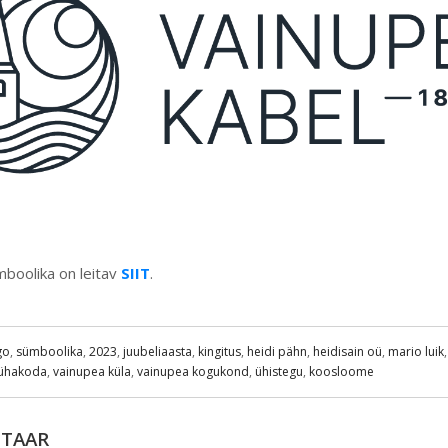
mboolika on leitav
SIIT
.
go
,
sümboolika
,
2023
,
juubeliaasta
,
kingitus
,
heidi pähn
,
heidisain oü
,
mario luik
ühakoda
,
vainupea küla
,
vainupea kogukond
,
ühistegu
,
koosloome
NTAAR