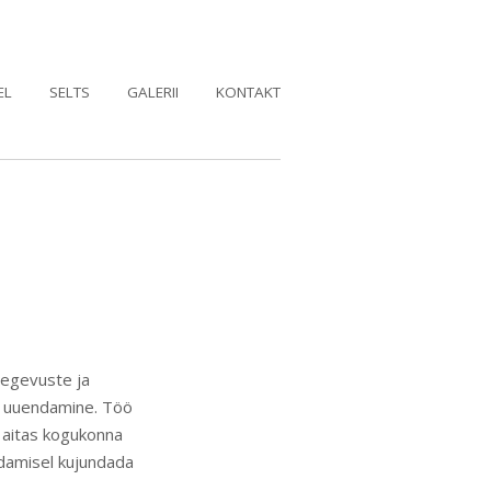
EL
SELTS
GALERII
KONTAKT
tegevuste ja
a uuendamine. Töö
o aitas kogukonna
edamisel kujundada