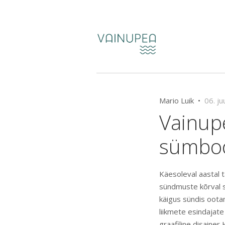
Mario Luik •
06. ju
Vainup
sümboo
Käesoleval aastal 
sündmuste kõrval 
käigus sündis ootam
liikmete esindajat
graafiline disainer 