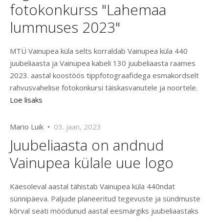
fotokonkurss "Lahemaa
lummuses 2023"
MTÜ Vainupea küla selts korraldab Vainupea küla 440
juubeliaasta ja Vainupea kabeli 130 juubeliaasta raames
2023. aastal koostöös tippfotograafidega esmakordselt
rahvusvahelise fotokonkursi täiskasvanutele ja noortele.
Loe lisaks
Mario Luik •
03. jaan, 2023
Juubeliaasta on andnud
Vainupea külale uue logo
Käesoleval aastal tähistab Vainupea küla 440ndat
sünnipäeva. Paljude planeeritud tegevuste ja sündmuste
kõrval seati möödunud aastal eesmärgiks juubeliaastaks