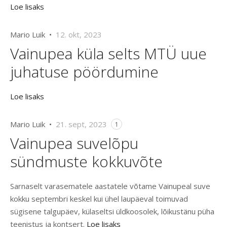
Loe lisaks
Mario Luik •
12. okt, 2023
Vainupea küla selts MTÜ uue
juhatuse pöördumine
Loe lisaks
Mario Luik •
21. sept, 2023
1
Vainupea suvelõpu
sündmuste kokkuvõte
Sarnaselt varasematele aastatele võtame Vainupeal suve
kokku septembri keskel kui ühel laupäeval toimuvad
sügisene talgupäev, külaseltsi üldkoosolek, lõikustänu püha
teenistus ja kontsert.
Loe lisaks