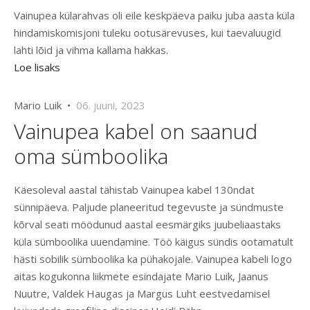
Vainupea külarahvas oli eile keskpäeva paiku juba aasta küla
hindamiskomisjoni tuleku ootusärevuses, kui taevaluugid
lahti lõid ja vihma kallama hakkas.
Loe lisaks
Mario Luik •
06. juuni, 2023
Vainupea kabel on saanud
oma sümboolika
Käesoleval aastal tähistab Vainupea kabel 130ndat
sünnipäeva. Paljude planeeritud tegevuste ja sündmuste
kõrval seati möödunud aastal eesmärgiks juubeliaastaks
küla sümboolika uuendamine. Töö käigus sündis ootamatult
hästi sobilik sümboolika ka pühakojale. Vainupea kabeli logo
aitas kogukonna liikmete esindajate Mario Luik, Jaanus
Nuutre, Valdek Haugas ja Margus Luht eestvedamisel