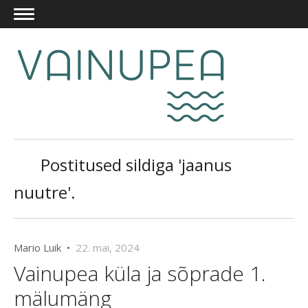
Postitused sildiga 'jaanus
nuutre'.
Mario Luik •
22. mai, 2024
Vainupea küla ja sõprade 1.
mälumäng