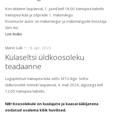
Korraldame laupäeval, 1. juunil kell 18.00 Vainupea kabelis
Vainupea küla ja sõprade 1. mälumängu.
Küsimuste autor on mälumängur ja mälumängude koostaja
Siim Avi.
Loe lisaks
Mario Luik •
18. apr, 2024
Külaseltsi üldkoosoleku
teadaanne
Lugupeetud Vainupea küla selts MTÜ liige. Seltsi
üldkoosolek toimub laupäeval, 4. mail 2024, algusega kell
12.00 Vainupea kabelis.
NB! Koosolekule on kuulajate ja kaasarääkijatena
oodatud osalema kõik huvilised.