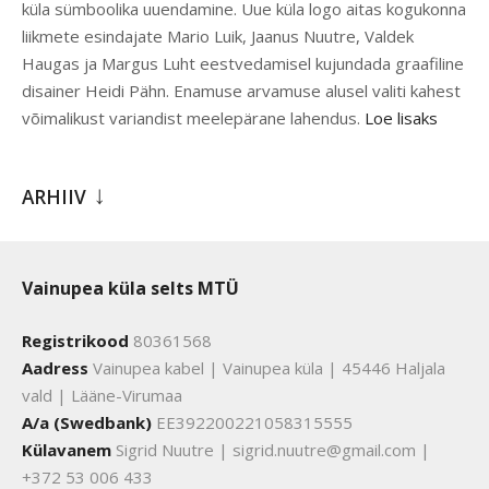
küla sümboolika uuendamine. Uue küla logo aitas kogukonna
liikmete esindajate Mario Luik, Jaanus Nuutre, Valdek
Haugas ja Margus Luht eestvedamisel kujundada graafiline
disainer Heidi Pähn. Enamuse arvamuse alusel valiti kahest
võimalikust variandist meelepärane lahendus.
Loe lisaks
ARHIIV
Vainupea küla selts MTÜ
Registrikood
80361568
Aadress
Vainupea kabel | Vainupea küla | 45446 Haljala
vald | Lääne-Virumaa
A/a (Swedbank)
EE392200221058315555
Külavanem
Sigrid Nuutre | sigrid.nuutre@gmail.com |
+372 53 006 433