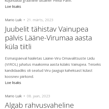
kujundada graafiline disainer Heidi Pähn.
Loe lisaks
Mario Luik •
21. märts, 2023
Juubelit tähistav Vainupea
pälvis Lääne-Virumaa aasta
küla tiitli
Esmaspäeval hääletas Lääne-Viru Omavalitsuste Liidu
(VIROL) juhatus maakonna aasta külaks Vainupea. Teiseks
kandidaadiks oli seatud Viru-Jaagupi kaheksast külast
koosnev piirkond.
Loe lisaks
Mario Luik •
08. jaan, 2023
Algab rahvusvaheline