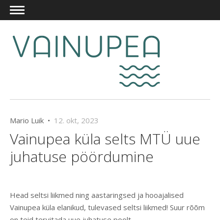
Mario Luik •
12. okt, 2023
Vainupea küla selts MTÜ uue
juhatuse pöördumine
Head seltsi liikmed ning aastaringsed ja hooajalised
Vainupea küla elanikud, tulevased seltsi liikmed! Suur rõõm
on teid tervitada uue juhatuse poolt.