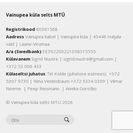
Vainupea küla selts MTÜ
Registrikood
80361568
Aadress
Vainupea kabel | Vainupea küla | 45446 Haljala
vald | Lääne-Virumaa
A/a (Swedbank)
EE392200221058315555
Külavanem
Sigrid Nuutre | sigrid.nuutre@gmail.com |
+372 53 006 433
Külaseltsi juhatus
Tiit Kolde (juhatuse esimees) +372
5307 9730 | Riina Veidenbaum +372 5334 0309 | Vilmar
Neeme | Peep Reismann | Annika Goroško
© Vainupea küla selts MTÜ 2026