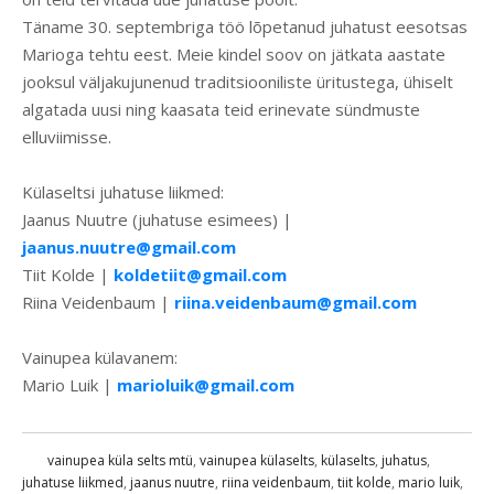
Täname 30. septembriga töö lõpetanud juhatust eesotsas
Marioga tehtu eest. Meie kindel soov on jätkata aastate
jooksul väljakujunenud traditsiooniliste üritustega, ühiselt
algatada uusi ning kaasata teid erinevate sündmuste
elluviimisse.
Külaseltsi juhatuse liikmed:
Jaanus Nuutre (juhatuse esimees) |
jaanus.nuutre@gmail.com
Tiit Kolde |
koldetiit@gmail.com
Riina Veidenbaum |
riina.veidenbaum@gmail.com
Vainupea külavanem:
Mario Luik |
marioluik@gmail.com
vainupea küla selts mtü
,
vainupea külaselts
,
külaselts
,
juhatus
,
juhatuse liikmed
,
jaanus nuutre
,
riina veidenbaum
,
tiit kolde
,
mario luik
,