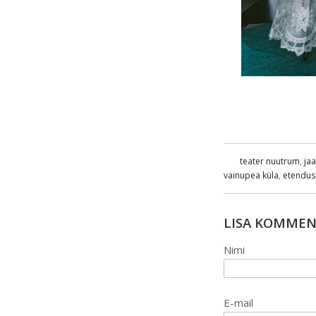
teater nuutrum
,
ja
vainupea küla
,
etendus
LISA KOMME
Nimi
E-mail