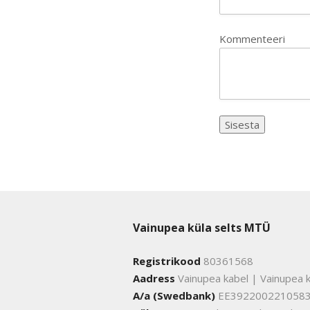
Kommenteeri
Vainupea küla selts MTÜ
Registrikood
80361568
Aadress
Vainupea kabel | Vainupea k
A/a (Swedbank)
EE392200221058