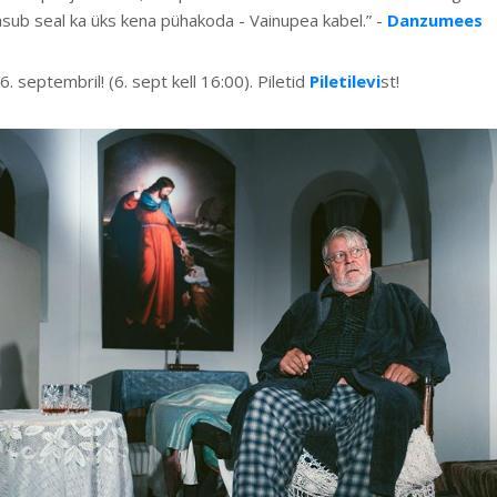
asub seal ka üks kena pühakoda - Vainupea kabel.” -
Danzumees
6. septembril! (6. sept kell 16:00). Piletid
Piletilevi
st!