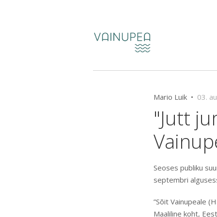
Mario Luik •
03. a
"Jutt j
Vainup
Seoses publiku suu
septembri algusess
”Sõit Vainupeale (
Maaliline koht, Ee