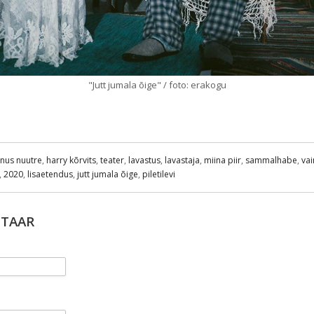
"Jutt jumala õige" / foto: erakogu
anus nuutre
,
harry kõrvits
,
teater
,
lavastus
,
lavastaja
,
miina piir
,
sammalhabe
,
va
,
2020
,
lisaetendus
,
jutt jumala õige
,
piletilevi
NTAAR