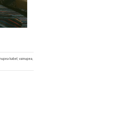
inupea kabel
,
vainupea
,