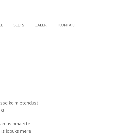
EL
SELTS
GALERII
KONTAKT
vasse kolm etendust
s!
 elamus omaette.
siis lõpuks mere