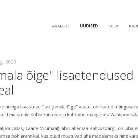
AVALEHT
UUDISED
KÜLA
KAB
ug, 2020
umala õige" lisaetendused
eal
re huviga lavastuse ”Jutt jumala õige” vastu, on lisatud mänguka
e! Leia omale sobiv kuupäev ja kohtume maagilises Vainupea küla
Haljala vallas, Lääne-Virumaal) läbi Lahemaa Rahvuspargi, on juba
stimaa põhjarannikul, kus puud muutuvad üha madalamaks ning kui 