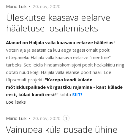
Mario Luik •
20. nov, 2020
Üleskutse kaasava eelarve
hääletusel osalemiseks
Alanud on Haljala valla kaasava eelarve hääletus!
Võtsin aja ja saatsin ca kuu aega tagasi omalt poolt
ettepaneku Haljala valla kaasava eelarve "meetme"
tarbeks. See leidis hindamiskomisjoni poolt heakskiidu ning
ootab nüüd kõigi Haljala valla elanike poolt hääli. Loe
täpsemalt projekti
"Karepa kandi külade
mõtiskluspaikade võrgustiku rajamine - kant külade
eest, külad kandi eest!"
kohta
SIIT!
Loe lisaks
Mario Luik •
20. nov, 2020
1
Vainupea küla pusade ühine