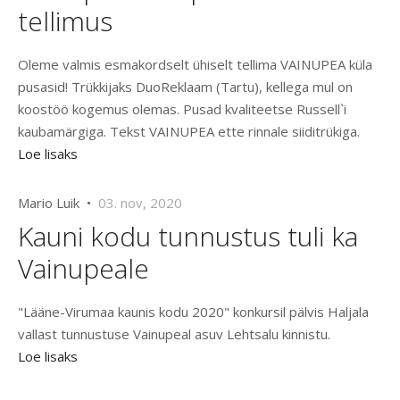
tellimus
Oleme valmis esmakordselt ühiselt tellima VAINUPEA küla
pusasid! Trükkijaks DuoReklaam (Tartu), kellega mul on
koostöö kogemus olemas. Pusad kvaliteetse Russell`i
kaubamärgiga. Tekst VAINUPEA ette rinnale siiditrükiga.
Loe lisaks
Mario Luik •
03. nov, 2020
Kauni kodu tunnustus tuli ka
Vainupeale
"Lääne-Virumaa kaunis kodu 2020" konkursil pälvis Haljala
vallast tunnustuse Vainupeal asuv Lehtsalu kinnistu.
Loe lisaks