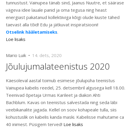
tunnustust. Vainupea tänab sind, Jaanus Nuutre, et säärase
vägeva idee lauale panid ja oma tegusa ning heast
energiast pakatanud kollektiiviga kõigi olude kiuste tähed
taevast alla tõid! Edu ja jätkuvat inspiratsiooni!
Otselink hääletamiseks
.
Loe lisaks
Mario Luik •
14. dets, 2020
Jõulujumalateenistus 2020
Käesoleval aastal toimub esimese jõulupüha teenistus
Vainupea kabelis reedel, 25. detsembril algusega kell 18.00.
Teenivad õpetaja Urmas Karileet ja diakon Ahti
Bachblum. Kavas on teenistus salvestada ning seda läbi
veebikanalite jagada. Kellel on soov kohapeale tulla, siis
kohustuslik on kabelis kanda maski. Kabelisse mahutame ca
40 inimest. Püsigem terved!
Loe lisaks