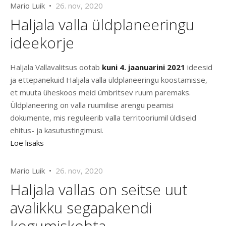
Mario Luik •
26. nov, 2020
Haljala valla üldplaneeringu
ideekorje
Haljala Vallavalitsus ootab
kuni 4. jaanuarini 2021
ideesid
ja ettepanekuid Haljala valla üldplaneeringu koostamisse,
et muuta üheskoos meid ümbritsev ruum paremaks.
Üldplaneering on valla ruumilise arengu peamisi
dokumente, mis reguleerib valla territooriumil üldiseid
ehitus- ja kasutustingimusi.
Loe lisaks
Mario Luik •
26. nov, 2020
Haljala vallas on seitse uut
avalikku segapakendi
kogumiskohta