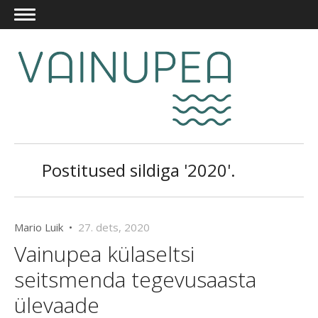
Postitused sildiga '2020'.
Mario Luik •
27. dets, 2020
Vainupea külaseltsi
seitsmenda tegevusaasta
ülevaade