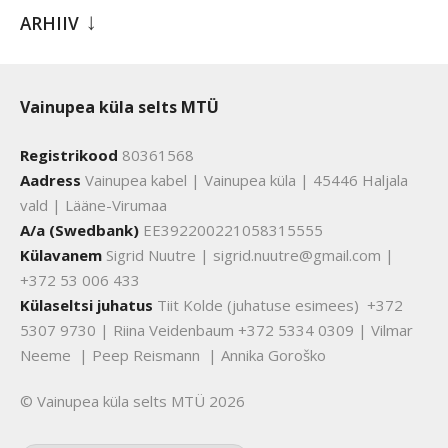
ARHIIV
Vainupea küla selts MTÜ
Registrikood
80361568
Aadress
Vainupea kabel | Vainupea küla | 45446 Haljala
vald | Lääne-Virumaa
A/a (Swedbank)
EE392200221058315555
Külavanem
Sigrid Nuutre | sigrid.nuutre@gmail.com |
+372 53 006 433
Külaseltsi juhatus
Tiit Kolde (juhatuse esimees) +372
5307 9730 | Riina Veidenbaum +372 5334 0309 | Vilmar
Neeme | Peep Reismann | Annika Goroško
© Vainupea küla selts MTÜ 2026