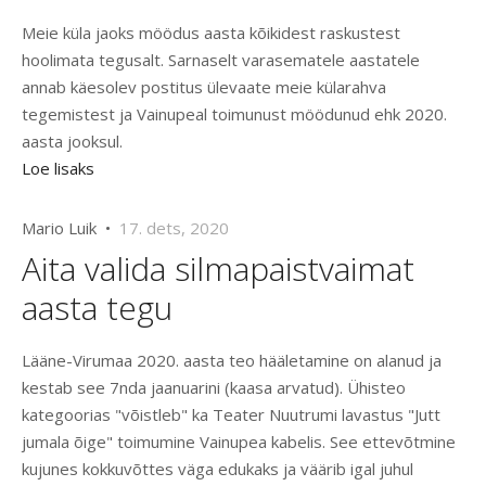
Meie küla jaoks möödus aasta kõikidest raskustest
hoolimata tegusalt. Sarnaselt varasematele aastatele
annab käesolev postitus ülevaate meie külarahva
tegemistest ja Vainupeal toimunust möödunud ehk 2020.
aasta jooksul.
Loe lisaks
Mario Luik •
17. dets, 2020
Aita valida silmapaistvaimat
aasta tegu
Lääne-Virumaa 2020. aasta teo hääletamine on alanud ja
kestab see 7nda jaanuarini (kaasa arvatud). Ühisteo
kategoorias "võistleb" ka Teater Nuutrumi lavastus "Jutt
jumala õige" toimumine Vainupea kabelis. See ettevõtmine
kujunes kokkuvõttes väga edukaks ja väärib igal juhul