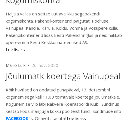
Haljala vallas on seitse uut avalikku segapakendi
kogumiskohta. Pakendikonteinerid paigutati Põdruse,
Vainupea, Kandle, Karula, Kõldu, Võhma ja Võsupere külla.
Pakendikonteinerid lisas Eesti Pakendiringlus ja neid hakkab
opereerima Eesti Keskkonnateenused AS.
Loe lisaks
Mario Luik •
26. nov, 2020
Jõulumatk koertega Vainupeal
Kõik huvilised on oodatud pühapäeval, 13. detsembril
kogunemisega kell 11.00 toimuvale koertega jõulumatkale.
Kogunemise viib läbi Rakvere Koeraspordi Klubi. Sündmus
kestab koos mänguga kokku poolteist tundi. Sündmuse info
FACEBOOK
`is. Osavõtt tasuta!
Loe lisaks