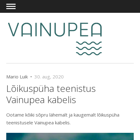
Mario Luik •
30. aug, 2020
Lõikuspüha teenistus
Vainupea kabelis
Ootame kõiki sõpru lähemalt ja kaugemalt lõikuspüha
teenistusele Vainupea kabelis.