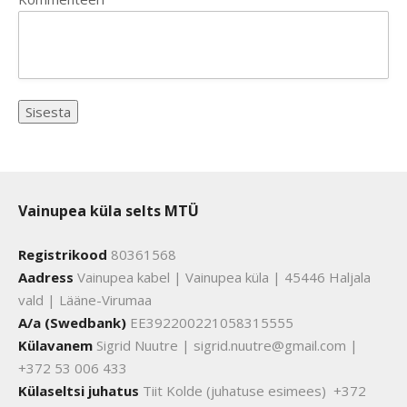
Vainupea küla selts MTÜ
Registrikood
80361568
Aadress
Vainupea kabel | Vainupea küla | 45446 Haljala
vald | Lääne-Virumaa
A/a (Swedbank)
EE392200221058315555
Külavanem
Sigrid Nuutre | sigrid.nuutre@gmail.com |
+372 53 006 433
Külaseltsi juhatus
Tiit Kolde (juhatuse esimees) +372