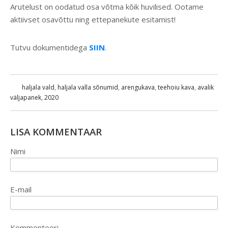
Arutelust on oodatud osa võtma kõik huvilised. Ootame
aktiivset osavõttu ning ettepanekute esitamist!
Tutvu dokumentidega
SIIN
.
haljala vald
,
haljala valla sõnumid
,
arengukava
,
teehoiu kava
,
avalik
väljapanek
,
2020
LISA KOMMENTAAR
Nimi
E-mail
Kommenteeri