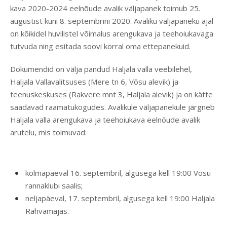
kava 2020-2024 eelnõude avalik väljapanek toimub 25.
augustist kuni 8. septembrini 2020. Avaliku väljapaneku ajal
on kõikidel huvilistel võimalus arengukava ja teehoiukavaga
tutvuda ning esitada soovi korral oma ettepanekuid.
Dokumendid on välja pandud Haljala valla veebilehel,
Haljala Vallavalitsuses (Mere tn 6, Võsu alevik) ja
teenuskeskuses (Rakvere mnt 3, Haljala alevik) ja on kätte
saadavad raamatukogudes. Avalikule väljapanekule järgneb
Haljala valla arengukava ja teehoiukava eelnõude avalik
arutelu, mis toimuvad:
kolmapäeval 16. septembril, algusega kell 19:00 Võsu
rannaklubi saalis;
neljapäeval, 17. septembril, algusega kell 19:00 Haljala
Rahvamajas.