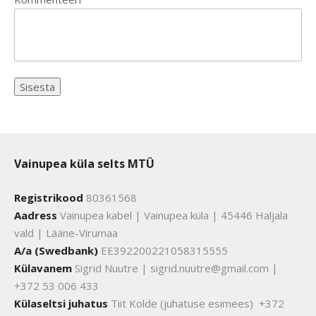
Vainupea küla selts MTÜ
Registrikood
80361568
Aadress
Vainupea kabel | Vainupea küla | 45446 Haljala
vald | Lääne-Virumaa
A/a (Swedbank)
EE392200221058315555
Külavanem
Sigrid Nuutre | sigrid.nuutre@gmail.com |
+372 53 006 433
Külaseltsi juhatus
Tiit Kolde (juhatuse esimees) +372