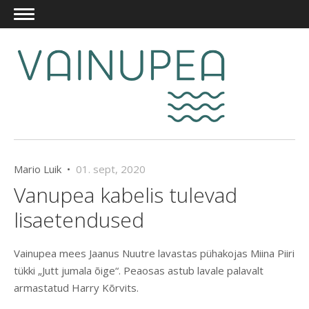
Mario Luik •
01. sept, 2020
Vanupea kabelis tulevad
lisaetendused
Vainupea mees Jaanus Nuutre lavastas pühakojas Miina Piiri
tükki „Jutt jumala õige“. Peaosas astub lavale palavalt
armastatud Harry Kõrvits.