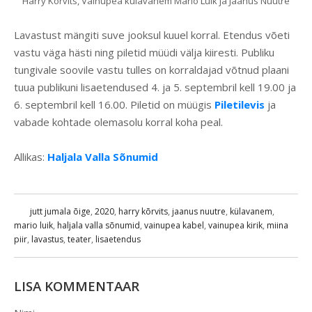
Harry Kõrvits, Vainupea külavanem Mario Luik ja Jaanus Nuutre
Lavastust mängiti suve jooksul kuuel korral. Etendus võeti
vastu väga hästi ning piletid müüdi välja kiiresti. Publiku
tungivale soovile vastu tulles on korraldajad võtnud plaani
tuua publikuni lisaetendused 4. ja 5. septembril kell 19.00 ja
6. septembril kell 16.00. Piletid on müügis
Piletilevis
ja
vabade kohtade olemasolu korral koha peal.
Allikas:
Haljala Valla Sõnumid
jutt jumala õige
,
2020
,
harry kõrvits
,
jaanus nuutre
,
külavanem
,
mario luik
,
haljala valla sõnumid
,
vainupea kabel
,
vainupea kirik
,
miina
piir
,
lavastus
,
teater
,
lisaetendus
LISA KOMMENTAAR