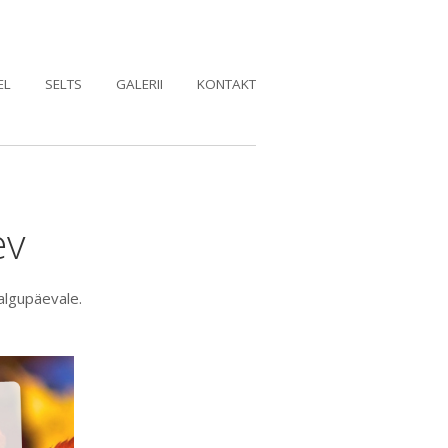
EL
SELTS
GALERII
KONTAKT
ev
algupäevale.