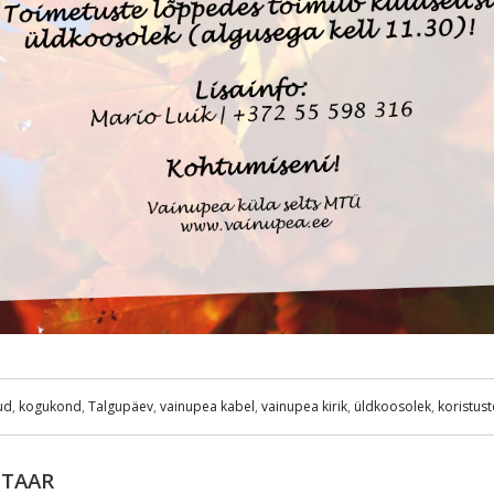
ud
,
kogukond
,
Talgupäev
,
vainupea kabel
,
vainupea kirik
,
üldkoosolek
,
koristus
NTAAR