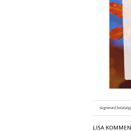
sügisesed külatalg
LISA KOMME