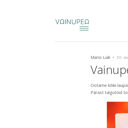
Mario Luik •
30. a
Vainup
Ootame kõiki laupäe
Pärast talgutöid to