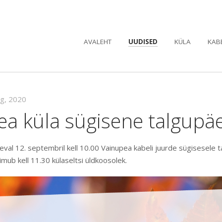
AVALEHT
UUDISED
KÜLA
KAB
ug, 2020
ea küla sügisene talgupä
val 12. septembril kell 10.00 Vainupea kabeli juurde sügisesele t
imub kell 11.30 külaseltsi üldkoosolek.