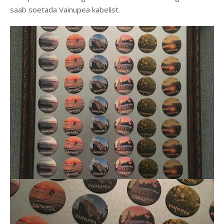
saab soetada Vainupea kabelist.