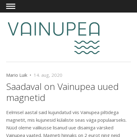
Mario Luik •
14. aug, 2020
Saadaval on Vainupea uued
magnetid
Eelmisel aastal said kujundatud viis Vainupea piltidega
magnetit, mis kujunesid külaliste seas väga populaarseks.
Nüüd oleme valikusse lisanud uue disainiga värsked
Vainupea vaated. Magneti hinnaks on 2 eurot ning neid