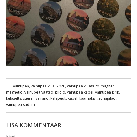
vainupea
,
vainupea küla
,
2020
,
vainupea külaselts
,
magnet
,
magnetid
,
vainupea vaated
,
pildid
,
vainupea kabel
,
vainupea kirik
,
külaselts
,
suureliiva rand
,
kalapüük
,
kabel
,
kaarnakivi
,
sõnajalad
,
vainupea sadam
LISA KOMMENTAAR
Nimi