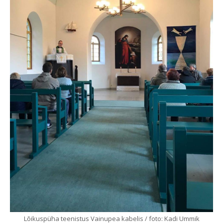
Lõikuspüha teenistus Vainupea kabelis / foto: Kadi Ummik