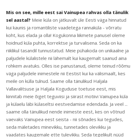
Mis on see, mille eest sai Vainupea rahvas olla tä
nulik
sel aastal?
Meie küla on jätkuvalt üle Eesti väga hinnatud
kui kaunis ja romantiliste vaadetega rannaküla - võrratu
koht, kus elada ja olla! Kogukonna liikmete panusel oleme
hoidnud küla puhta, korrektse ja turvalisena. Seda on ka
riiklikul tasandil tunnustatud. Meie pühakoda on unikaalne ja
paljudele külalistele nii lähemalt kui kaugemalt saanud aina
rohkem avatuks. Olles ise panustanud, oleme teinud rõõmu
väga paljudele inimestele nii Eestist kui ka välismaalt, kes
meile on külla tulnud. Saame olla tänulikud Haljala
Vallavalitsuse ja Haljala Koguduse toetuse eest, mis
kinnitab meie õiget teguviisi ja siirast motiivi Vainupea küla
ja külaelu läbi külaseltsi eestvedamise edendada. Ja veel ...
saame olla tänulikud nende inimeste eest, kes on võtnud
vaevaks Vainupea eest seista - nii sõnades kui tegudes,
seda mäletades minevikku, tunnetades olevikku ja
vaadates kaugemale ette tulevikku. Seda tegelikult nüüd