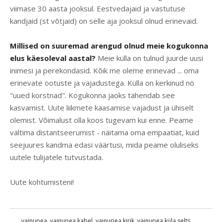
viimase 30 aasta jooksul. Eestvedajaid ja vastutuse
kandjaid (st võtjaid) on selle aja jooksul olnud erinevaid.
Millised on suuremad arengud olnud meie kogukonna
elus käesoleval aastal?
Meie külla on tulnud juurde uusi
inimesi ja perekondasid. Kõik me oleme erinevad ... oma
erinevate ootuste ja vajadustega. Külla on kerkinud nö
"uued korstnad". Kogukonna jaoks tähendab see
kasvamist. Uute liikmete kaasamise vajadust ja ühiselt
olemist. Võimalust olla koos tugevam kui enne. Peame
vältima distantseerumist - näitama oma empaatiat, kuid
seejuures kandma edasi väärtusi, mida peame oluliseks
uutele tulijatele tutvustada.
Uute kohtumisteni!
vainupea
,
vainupea kabel
,
vainupea kirik
,
vainupea küla selts
,