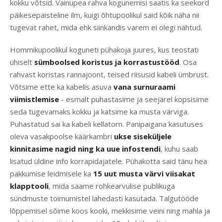
kokku võtsid. Vainupea rahva kogunemisi saatis ka seekord
päikesepaisteline ilm, kuigi õhtupoolikul said kõik näha nii
tugevat rahet, mida ehk siinkandis varem ei olegi nähtud.
Hommikupoolikul koguneti pühakoja juures, kus teostati
ühiselt
sümboolsed koristus ja korrastustööd
. Osa
rahvast koristas rannajoont, teised riisusid kabeli ümbrust.
Võtsime ette ka kabelis asuva
vana surnuraami
viimistlemise
- esmalt puhastasime ja seejärel kopsisime
seda tugevamaks kokku ja katsime ka musta värviga.
Puhastatud sai ka kabeli kellatorn. Panipaigana kasutuses
oleva vasakpoolse käärkambri
ukse siseküljele
kinnitasime nagid ning ka uue infostendi
, kuhu saab
lisatud üldine info korrapidajatele. Pühakotta said tänu hea
pakkumise leidmisele ka
15 uut musta värvi viisakat
klapptooli
, mida saame rohkearvulise publikuga
sündmuste toimumistel lahedasti kasutada. Talgutööde
lõppemisel sõime koos kooki, mekkisime veini ning mahla ja