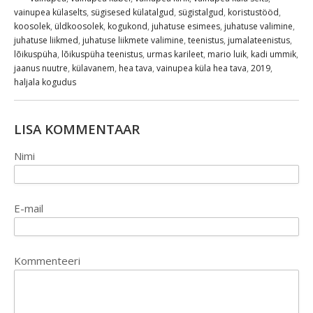
vainupea külaselts
,
sügisesed külatalgud
,
sügistalgud
,
koristustööd
,
koosolek
,
üldkoosolek
,
kogukond
,
juhatuse esimees
,
juhatuse valimine
,
juhatuse liikmed
,
juhatuse liikmete valimine
,
teenistus
,
jumalateenistus
,
lõikuspüha
,
lõikuspüha teenistus
,
urmas karileet
,
mario luik
,
kadi ummik
,
jaanus nuutre
,
külavanem
,
hea tava
,
vainupea küla hea tava
,
2019
,
haljala kogudus
LISA KOMMENTAAR
Nimi
E-mail
Kommenteeri