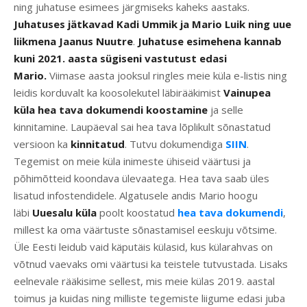
ning juhatuse esimees järgmiseks kaheks aastaks.
Juhatuses jätkavad Kadi Ummik ja Mario Luik ning uue
liikmena Jaanus Nuutre
.
Juhatuse esimehena kannab
kuni 2021. aasta sügiseni vastutust edasi
Mario.
Viimase aasta jooksul ringles meie küla e-listis ning
leidis korduvalt ka koosolekutel läbirääkimist
Vainupea
küla hea tava dokumendi koostamine
ja selle
kinnitamine. Laupäeval sai hea tava lõplikult sõnastatud
versioon ka
kinnitatud
. Tutvu dokumendiga
SIIN
.
Tegemist on meie küla inimeste ühiseid väärtusi ja
põhimõtteid koondava ülevaatega. Hea tava saab üles
lisatud infostendidele. Algatusele andis Mario hoogu
läbi
Uuesalu küla
poolt koostatud
hea tava dokumendi
,
millest ka oma väärtuste sõnastamisel eeskuju võtsime.
Üle Eesti leidub vaid käputäis külasid, kus külarahvas on
võtnud vaevaks omi väärtusi ka teistele tutvustada. Lisaks
eelnevale rääkisime sellest, mis meie külas 2019. aastal
toimus ja kuidas ning milliste tegemiste liigume edasi juba