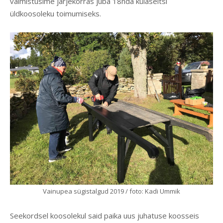
valmistusime järjekorras juba 18nda külaseltsi
üldkoosoleku toimumiseks.
Vainupea sügistalgud 2019 / foto: Kadi Ummik
Seekordsel koosolekul said paika uus juhatuse koosseis