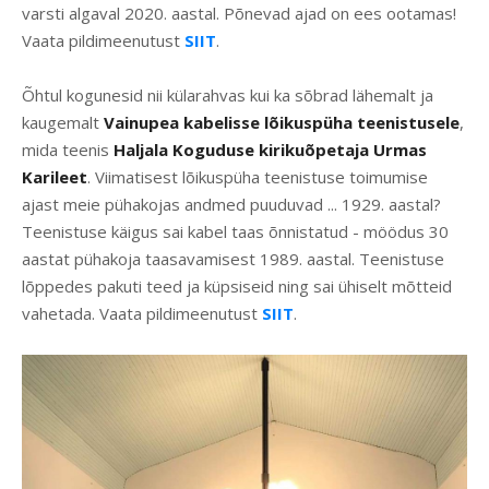
varsti algaval 2020. aastal. Põnevad ajad on ees ootamas!
Vaata pildimeenutust
SIIT
.
Õhtul kogunesid nii külarahvas kui ka sõbrad lähemalt ja
kaugemalt
Vainupea kabelisse lõikuspüha teenistusele
,
mida teenis
Haljala Koguduse kirikuõpetaja Urmas
Karileet
. Viimatisest lõikuspüha teenistuse toimumise
ajast meie pühakojas andmed puuduvad ... 1929. aastal?
Teenistuse käigus sai kabel taas õnnistatud - möödus 30
aastat pühakoja taasavamisest 1989. aastal. Teenistuse
lõppedes pakuti teed ja küpsiseid ning sai ühiselt mõtteid
vahetada. Vaata pildimeenutust
SIIT
.