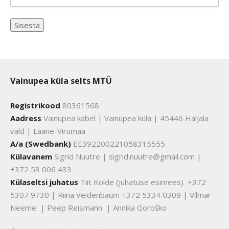
Vainupea küla selts MTÜ
Registrikood
80361568
Aadress
Vainupea kabel | Vainupea küla | 45446 Haljala
vald | Lääne-Virumaa
A/a (Swedbank)
EE392200221058315555
Külavanem
Sigrid Nuutre | sigrid.nuutre@gmail.com |
+372 53 006 433
Külaseltsi juhatus
Tiit Kolde (juhatuse esimees) +372
5307 9730 | Riina Veidenbaum +372 5334 0309 | Vilmar
Neeme | Peep Reismann | Annika Goroško