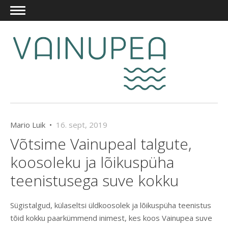
Mario Luik •
16. sept, 2019
Võtsime Vainupeal talgute,
koosoleku ja lõikuspüha
teenistusega suve kokku
Sügistalgud, külaseltsi üldkoosolek ja lõikuspüha teenistus
tõid kokku paarkümmend inimest, kes koos Vainupea suve