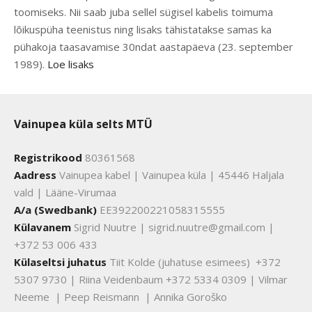
toomiseks. Nii saab juba sellel sügisel kabelis toimuma
lõikuspüha teenistus ning lisaks tähistatakse samas ka
pühakoja taasavamise 30ndat aastapäeva (23. september
1989).
Loe lisaks
Vainupea küla selts MTÜ
Registrikood
80361568
Aadress
Vainupea kabel | Vainupea küla | 45446 Haljala
vald | Lääne-Virumaa
A/a (Swedbank)
EE392200221058315555
Külavanem
Sigrid Nuutre | sigrid.nuutre@gmail.com |
+372 53 006 433
Külaseltsi juhatus
Tiit Kolde (juhatuse esimees) +372
5307 9730 | Riina Veidenbaum +372 5334 0309 | Vilmar
Neeme | Peep Reismann | Annika Goroško