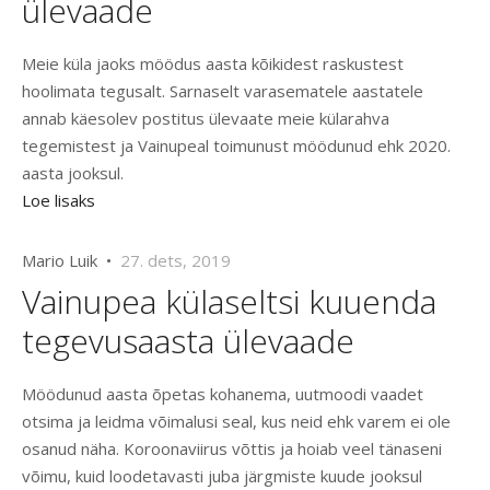
ülevaade
Meie küla jaoks möödus aasta kõikidest raskustest
hoolimata tegusalt. Sarnaselt varasematele aastatele
annab käesolev postitus ülevaate meie külarahva
tegemistest ja Vainupeal toimunust möödunud ehk 2020.
aasta jooksul.
Loe lisaks
Mario Luik •
27. dets, 2019
Vainupea külaseltsi kuuenda
tegevusaasta ülevaade
Möödunud aasta õpetas kohanema, uutmoodi vaadet
otsima ja leidma võimalusi seal, kus neid ehk varem ei ole
osanud näha. Koroonaviirus võttis ja hoiab veel tänaseni
võimu, kuid loodetavasti juba järgmiste kuude jooksul