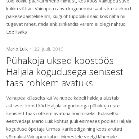
tõid kokku paarkümmend inimest, kes koos Vainupea suve
kokku võtsid. Vainupea rahva kogunemisi saatis ka seekord
päikesepaisteline ilm, kuigi õhtupoolikul said kõik näha nii
tugevat rahet, mida ehk siinkandis varem ei olegi nähtud.
Loe lisaks
Mario Luik •
22. juuli, 2019
Pühakoja uksed koostöös
Haljala kogudusega senisest
taas rohkem avatuks
Vainupea külaselts kui Vainupea kabeli haldaja alustab
aktiivset koostööd Haljala kogudusega pühakoja uste
senisest taas rohkem avatuna hoidmiseks. Külaseltsi
eestvedaja Mario Luik kohtus juuli esimeses pooles Haljala
koguduse õpetaja Urmas Karileediga ning koos arutati
võimalusi Vainupea kabeli inimestele veelgi lähemale