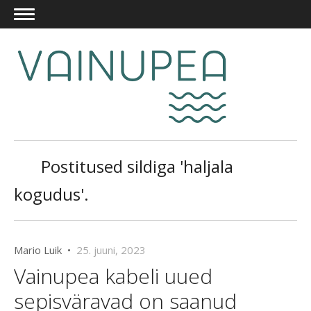
Postitused sildiga 'haljala
kogudus'.
Mario Luik •
25. juuni, 2023
Vainupea kabeli uued
sepisväravad on saanud