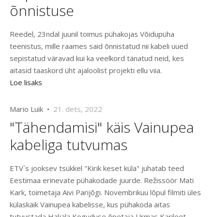
õnnistuse
Reedel, 23ndal juunil toimus pühakojas Võidupüha
teenistus, mille raames said õnnistatud nii kabeli uued
sepistatud väravad kui ka veelkord tänatud neid, kes
aitasid taaskord üht ajaloolist projekti ellu viia.
Loe lisaks
Mario Luik •
21. dets, 2022
"Tähendamisi" käis Vainupea
kabeliga tutvumas
ETV`s jooksev tsükkel "Kirik keset küla" juhatab teed
Eestimaa erinevate pühakodade juurde. Režissöör Mati
Kark, toimetaja Aivi Parijõgi. Novembrikuu lõpul filmiti üles
külaskäik Vainupea kabelisse, kus pühakoda aitas
tutvustada Haljala Koguduse õpetaja Urmas Karileet.