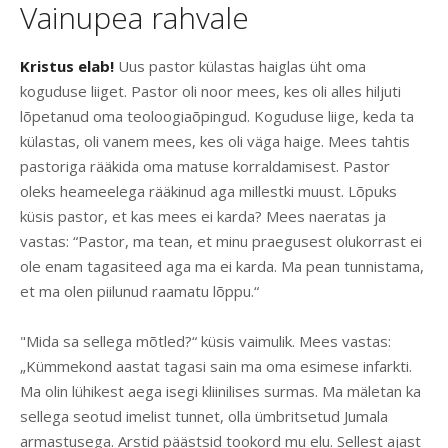
Vainupea rahvale
Kristus elab!
Uus pastor külastas haiglas üht oma
koguduse liiget. Pastor oli noor mees, kes oli alles hiljuti
lõpetanud oma teoloogiaõpingud. Koguduse liige, keda ta
külastas, oli vanem mees, kes oli väga haige. Mees tahtis
pastoriga rääkida oma matuse korraldamisest. Pastor
oleks heameelega rääkinud aga millestki muust. Lõpuks
küsis pastor, et kas mees ei karda? Mees naeratas ja
vastas: “Pastor, ma tean, et minu praegusest olukorrast ei
ole enam tagasiteed aga ma ei karda. Ma pean tunnistama,
et ma olen piilunud raamatu lõppu.“
"Mida sa sellega mõtled?“ küsis vaimulik. Mees vastas:
„Kümmekond aastat tagasi sain ma oma esimese infarkti.
Ma olin lühikest aega isegi kliinilises surmas. Ma mäletan ka
sellega seotud imelist tunnet, olla ümbritsetud Jumala
armastusega. Arstid päästsid tookord mu elu. Sellest ajast