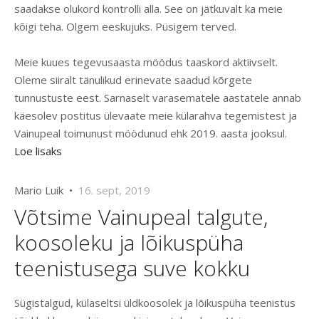
saadakse olukord kontrolli alla. See on jätkuvalt ka meie
kõigi teha. Olgem eeskujuks. Püsigem terved.
Meie kuues tegevusaasta möödus taaskord aktiivselt.
Oleme siiralt tänulikud erinevate saadud kõrgete
tunnustuste eest. Sarnaselt varasematele aastatele annab
käesolev postitus ülevaate meie külarahva tegemistest ja
Vainupeal toimunust möödunud ehk 2019. aasta jooksul.
Loe lisaks
Mario Luik •
16. sept, 2019
Võtsime Vainupeal talgute,
koosoleku ja lõikuspüha
teenistusega suve kokku
Sügistalgud, külaseltsi üldkoosolek ja lõikuspüha teenistus