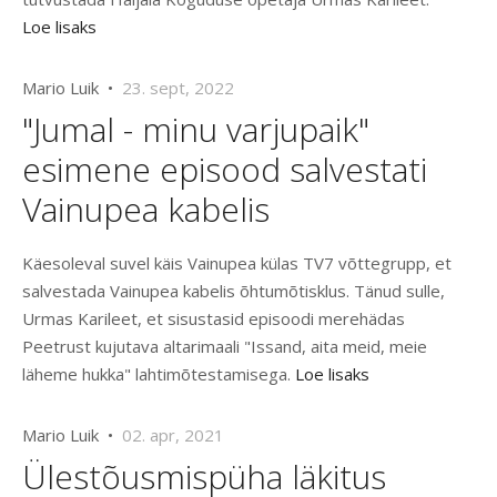
Loe lisaks
Mario Luik •
23. sept, 2022
"Jumal - minu varjupaik"
esimene episood salvestati
Vainupea kabelis
Käesoleval suvel käis Vainupea külas TV7 võttegrupp, et
salvestada Vainupea kabelis õhtumõtisklus. Tänud sulle,
Urmas Karileet, et sisustasid episoodi merehädas
Peetrust kujutava altarimaali "Issand, aita meid, meie
läheme hukka" lahtimõtestamisega.
Loe lisaks
Mario Luik •
02. apr, 2021
Ülestõusmispüha läkitus