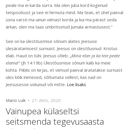
peale ma ei karda surra. Ma olen juba kord kogenud
teispoolsust ja see ei hirmuta mind. Ma tean, et ühel päeval
üsna varsti ma uinun viimast korda ja kui ma pärast seda
ärkan, olen ma taas ümbritsetud Jumala armastusest.“
See on ka ülestõusmise sõnum alates Jeesuse
ülesäratamisest surnuist. Jeesus on ülestõusnud. Kristus
elab. Haud on tühi. Jeesus ütleb: „
Mina elan ja ka teie peate
elama!“
(Jh 14:19b) Ülestõusmise sõnum käib ka meie
kohta. Piiblis on kirjas, et viimsel päeval äratatakse surnuist
üles kõik inimesed, sõltumata sellest, kas nad on
Jeesusesse uskunud või mitte.
Loe lisaks
Mario Luik •
27. dets, 2020
Vainupea külaseltsi
seitsmenda tegevusaasta