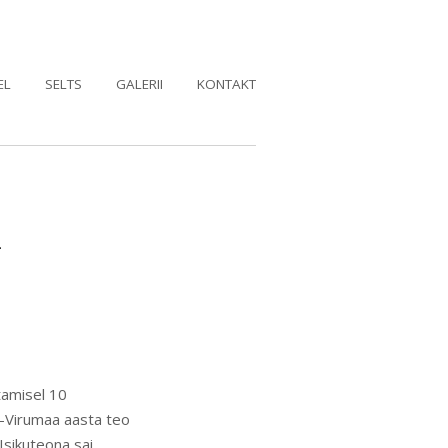
EL
SELTS
GALERII
KONTAKT
-
tamisel 10
e-Virumaa aasta teo
Isikuteona sai