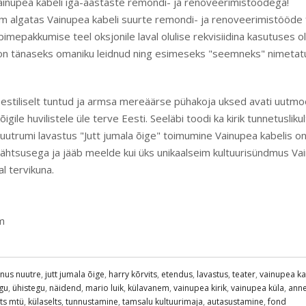
ainupea kabeli iga-aastaste remondi- ja renoveerimistöödega!
 algatas Vainupea kabeli suurte remondi- ja renoveerimistööde f
pimepakkumise teel oksjonile laval olulise rekvisiidina kasutuses
 on tänaseks omaniku leidnud ning esimeseks "seemneks" nimetat
estiliselt tuntud ja armsa mereäärse pühakoja uksed avati uutmo
gile huvilistele üle terve Eesti. Seeläbi toodi ka kirik tunnetusliku
uutrumi lavastus "Jutt jumala õige" toimumine Vainupea kabelis o
 tähtsusega ja jääb meelde kui üks unikaalseim kultuurisündmus Va
l tervikuna.
m
anus nuutre
,
jutt jumala õige
,
harry kõrvits
,
etendus
,
lavastus
,
teater
,
vainupea ka
egu
,
ühistegu
,
näidend
,
mario luik
,
külavanem
,
vainupea kirik
,
vainupea küla
,
ann
lts mtü
,
külaselts
,
tunnustamine
,
tamsalu kultuurimaja
,
autasustamine
,
fond