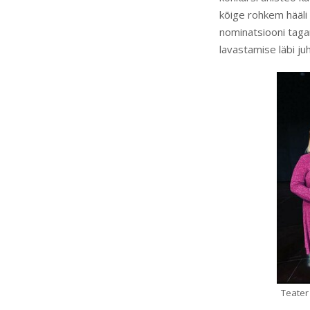
kõige rohkem hääli
nominatsiooni taga
lavastamise läbi ju
Teater