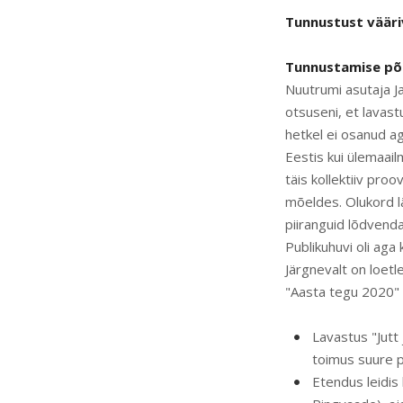
Tunnustust vääri
Tunnustamise põ
Nuutrumi asutaja J
otsuseni, et lavast
hetkel ei osanud a
Eestis kui ülemaai
täis kollektiiv pro
mõeldes. Olukord l
piiranguid lõdvend
Publikuhuvi oli aga
Järgnevalt on loetl
"Aasta tegu 2020" ti
Lavastus "Jutt
toimus suure p
Etendus leidis 