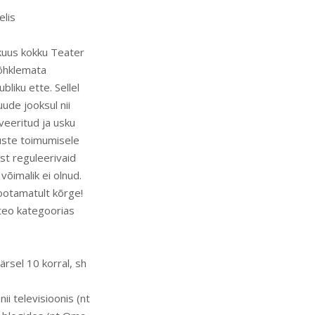
elis
kuus kokku Teater
kõhklemata
liku ette. Sellel
ude jooksul nii
veeritud ja usku
duste toimumisele
st reguleerivaid
õimalik ei olnud.
 ootamatult kõrge!
steo kategoorias
ärsel 10 korral, sh
ii televisioonis (nt