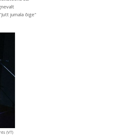
gnevalt
Jutt jumala õige"
ts (VT)