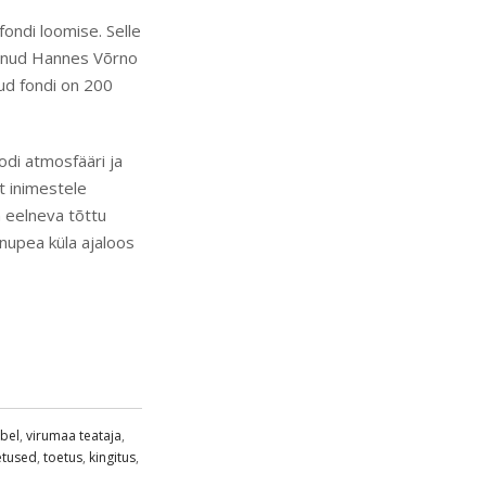
ondi loomise. Selle
 olnud Hannes Võrno
ud fondi on 200
odi atmosfääri ja
lt inimestele
n eelneva tõttu
inupea küla ajaloos
bel
,
virumaa teataja
,
etused
,
toetus
,
kingitus
,