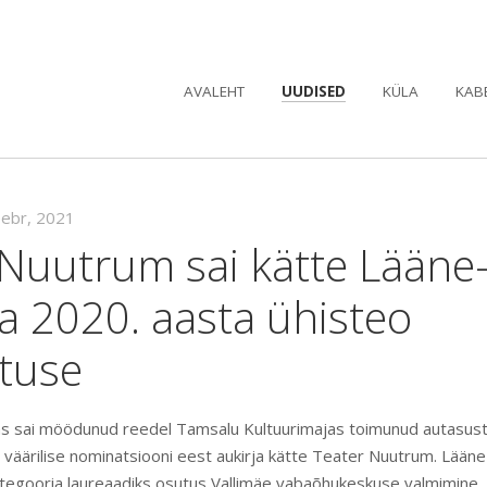
AVALEHT
UUDISED
KÜLA
KAB
eebr, 2021
 Nuutrum sai kätte Lääne
a 2020. aasta ühisteo
tuse
as sai möödunud reedel Tamsalu Kultuurimajas toimunud autasus
l väärilise nominatsiooni eest aukirja kätte Teater Nuutrum. Lään
ategooria laureaadiks osutus Vallimäe vabaõhukeskuse valmimine. 