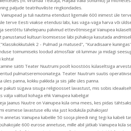
alehtedes (nt Virumaa Teataja, Haljala Valla Sõnumid) ja mitmete
 ning paljude teatrihuviliste ringkondades.
 Vainupead ja tuli nautima etendust ligemale 600 inimest üle terve
e terve Eesti viiakse etendusi läbi, kas väga-väga harva või üld
 ja seetõttu tähelepanu pälvinud ettevõtmisega! Vainupea külasel
lt panustanud kultuuri loomisesse läbi pühakoja kasutada andmise
e ("Klassikokkutulek 2 - Pulmad ja matused", "Kuradisaare kuningas"
nduse toimumiseks loodud atmosfäär oli lummav ja midagi seesu
 kohta!
amine sätiti Teater Nuutrumi poolt koostöös külaseltsiga arvesta
ritud pulmatseremooniatega. Teater Nuutrum suutis operatiivsel
a üles panna, kokku pakkida ja siis jälle üles panna.
le pakuti sügava sisuga religioosset lavastust, mis sobis ideaalselt
 välja valitud kohaga ehk Vainupea kabeliga!
leja Jaanus Nuutre on Vainupea küla oma mees, kes pidas tähtsa
i esimese lavastuse ellu viia just koduküla pühakojas!
 annetas Vainupea kabelile 50 sooja pleedi ning tegi ka kabeli t
ühakojale 600 eurose annetuse, mille abil jätkab Vainupea küla s