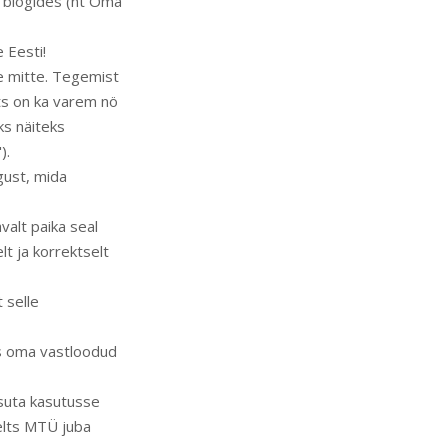
s blogides (nt Oma
 Eesti!
se mitte. Tegemist
ts on ka varem nö
ks näiteks
).
gust, mida
valt paika seal
t ja korrektselt
 selle
ks oma vastloodud
asuta kasutusse
elts MTÜ juba