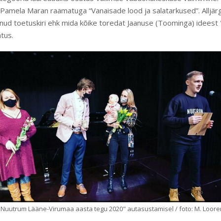
 Pamela Maran raamatuga “Vanaisade lood ja salatarkused”. Alljär
nud toetuskiri ehk mida kõike toredat Jaanuse (Toominga) ideest "
htus.
 Nuutrum Lääne-Virumaa aasta tegu 2020" autasustamisel / foto: M. Looren