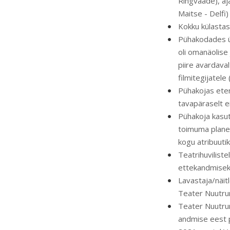
Ringvaade), aj
Maitse - Delfi)
Kokku külastas
Pühakodades ül
oli omanäolise
piire avardava
filmitegijatel
Pühakojas ete
tavapäraselt ei
Pühakoja kasut
toimuma planee
kogu atribuutik
Teatrihuviliste
ettekandmiseks
Lavastaja/näit
Teater Nuutrum
Teater Nuutrum
andmise eest p