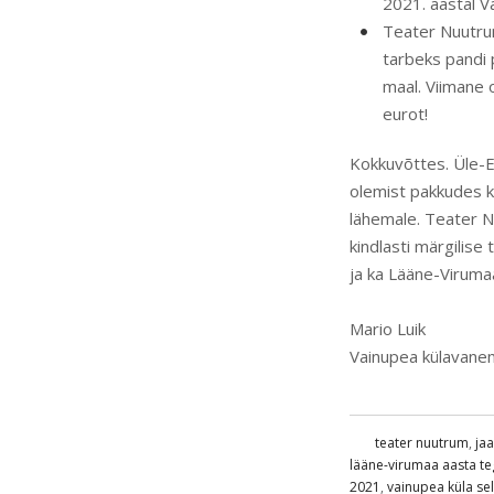
2021. aastal V
Teater Nuutrum
tarbeks pandi 
maal. Viimane
eurot!
Kokkuvõttes. Üle-E
olemist pakkudes kõi
lähemale. Teater N
kindlasti märgilise
ja ka Lääne-Virumaa
Mario Luik
Vainupea külavane
teater nuutrum
,
ja
lääne-virumaa aasta t
2021
,
vainupea küla se