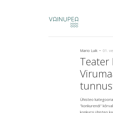
Mario Luik •
01. v
Teater
Viruma
tunnus
Ühisteo kategoori
"konkurendi" kõrva
konkursi ühisteo k