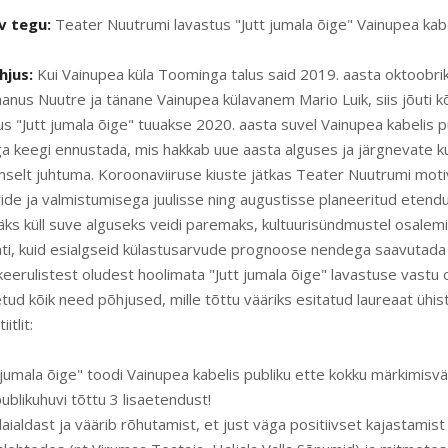
v tegu:
Teater Nuutrumi lavastus "Jutt jumala õige" Vainupea kab
hjus:
Kui Vainupea küla Toominga talus said 2019. aasta oktoobri
aanus Nuutre ja tänane Vainupea külavanem Mario Luik, siis jõuti 
us "Jutt jumala õige" tuuakse 2020. aasta suvel Vainupea kabelis pub
ga keegi ennustada, mis hakkab uue aasta alguses ja järgnevate ku
lmselt juhtuma. Koroonaviiruse kiuste jätkas Teater Nuutrumi moti
ovide ja valmistumisega juulisse ning augustisse planeeritud eten
äks küll suve alguseks veidi paremaks, kultuurisündmustel osalemi
ati, kuid esialgseid külastusarvude prognoose nendega saavutada v
 keerulistest oludest hoolimata "Jutt jumala õige" lavastuse vastu
etud kõik need põhjused, mille tõttu vääriks esitatud laureaat ühi
itlit:
 jumala õige" toodi Vainupea kabelis publiku ette kokku märkimisvä
ublikuhuvi tõttu 3 lisaetendust!
laialdast ja väärib rõhutamist, et just väga positiivset kajastamist n