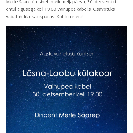
Merle Saarep) esineb meile neljapäeva, 30. detsembri
õhtul algusega kell 19.00 Vainupea kabelis. Osavõtuks
vabatahtlik osaluspanus. Kohtumiseni!