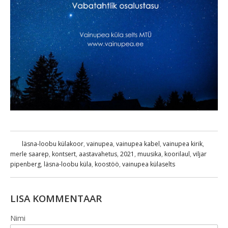
läsna-loobu külakoor
,
vainupea
,
vainupea kabel
,
vainupea kirik
,
merle saarep
,
kontsert
,
aastavahetus
,
2021
,
muusika
,
koorilaul
,
viljar
pipenberg
,
läsna-loobu küla
,
koostöö
,
vainupea külaselts
LISA KOMMENTAAR
Nimi