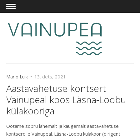
Mario Luik •
13. dets, 2021
Aastavahetuse kontsert
Vainupeal koos Läsna-Loobu
külakooriga
Ootame sõpru lähemalt ja kaugemalt aastavahetuse
kontserdile Vainupeal. Läsna-Loobu külakoor (dirigent