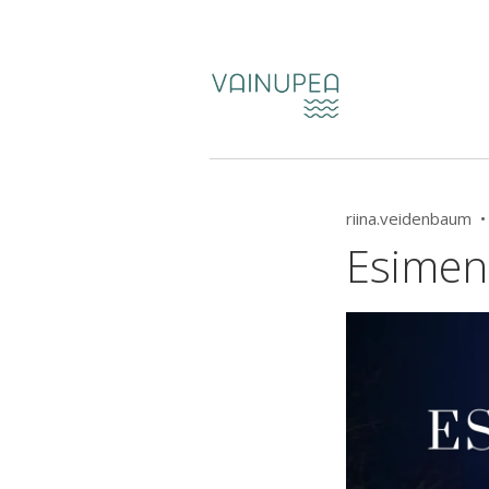
riina.veidenbaum 
Esimen