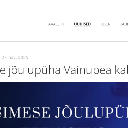
AVALEHT
UUDISED
KÜLA
KAB
•
27. nov, 2025
e jõulupüha Vainupea kab