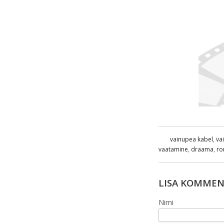
vainupea kabel
,
va
vaatamine
,
draama
,
ro
LISA KOMME
Nimi