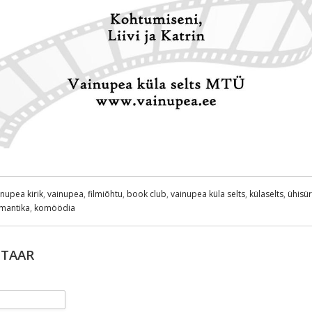
inupea kirik
,
vainupea
,
filmiõhtu
,
book club
,
vainupea küla selts
,
külaselts
,
ühisür
mantika
,
komöödia
NTAAR