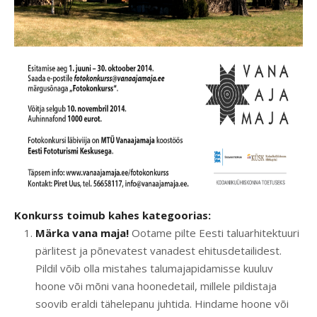
Konkurss toimub kahes kategoorias:
Märka vana maja!
Ootame pilte Eesti taluarhitektuuri
pärlitest ja põnevatest vanadest ehitusdetailidest.
Pildil võib olla mistahes talumajapidamisse kuuluv
hoone või mõni vana hoonedetail, millele pildistaja
soovib eraldi tähelepanu juhtida. Hindame hoone või