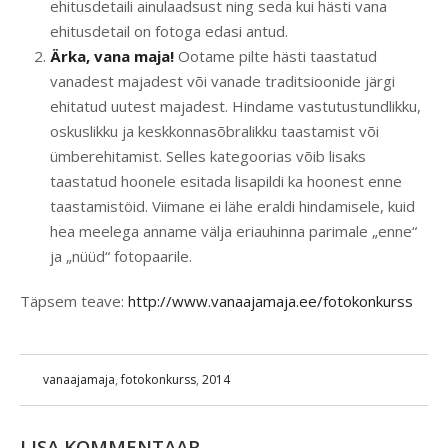
ehitusdetaili ainulaadsust ning seda kui hästi vana
ehitusdetail on fotoga edasi antud.
Ärka, vana maja!
Ootame pilte hästi taastatud
vanadest majadest või vanade traditsioonide järgi
ehitatud uutest majadest. Hindame vastutustundlikku,
oskuslikku ja keskkonnasõbralikku taastamist või
ümberehitamist. Selles kategoorias võib lisaks
taastatud hoonele esitada lisapildi ka hoonest enne
taastamistöid. Viimane ei lähe eraldi hindamisele, kuid
hea meelega anname välja eriauhinna parimale „enne“
ja „nüüd“ fotopaarile.
Täpsem teave:
http://www.vanaajamaja.ee/fotokonkurss
vanaajamaja
,
fotokonkurss
,
2014
LISA KOMMENTAAR