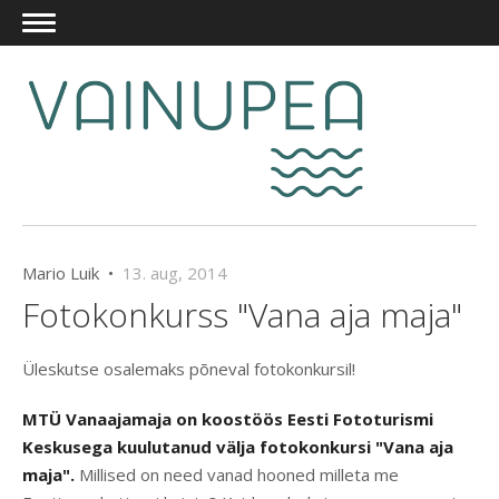
Mario Luik •
13. aug, 2014
Fotokonkurss "Vana aja maja"
Üleskutse osalemaks põneval fotokonkursil!
MTÜ Vanaajamaja on koostöös Eesti Fototurismi
Keskusega kuulutanud välja fotokonkursi "Vana aja
maja".
Millised on need vanad hooned milleta me