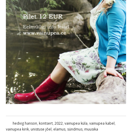
hedvig hanson
,
kontsert
,
2022
,
vainupea küla
,
vainupea kabel
,
vainupea kirik
,
unistuse jõel
,
elamus
,
sündmus
,
muusika