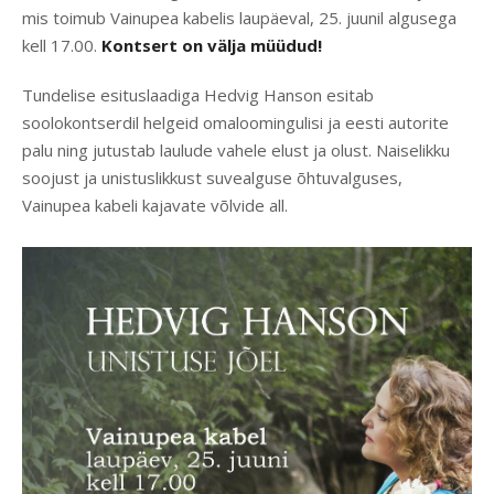
mis toimub Vainupea kabelis laupäeval, 25. juunil algusega
kell 17.00.
Kontsert on välja müüdud!
Tundelise esituslaadiga Hedvig Hanson esitab
soolokontserdil helgeid omaloomingulisi ja eesti autorite
palu ning jutustab laulude vahele elust ja olust. Naiselikku
soojust ja unistuslikkust suvealguse õhtuvalguses,
Vainupea kabeli kajavate võlvide all.