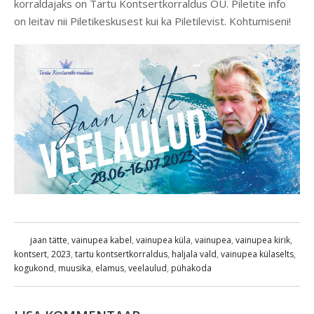
korraldajaks on Tartu Kontsertkorraldus OÜ. Piletite info
on leitav nii Piletikeskusest kui ka Piletilevist. Kohtumiseni!
jaan tätte
,
vainupea kabel
,
vainupea küla
,
vainupea
,
vainupea kirik
,
kontsert
,
2023
,
tartu kontsertkorraldus
,
haljala vald
,
vainupea külaselts
,
kogukond
,
muusika
,
elamus
,
veelaulud
,
pühakoda