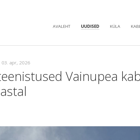
AVALEHT
UUDISED
KÜLA
KAB
•
03. apr, 2026
teenistused Vainupea kab
astal