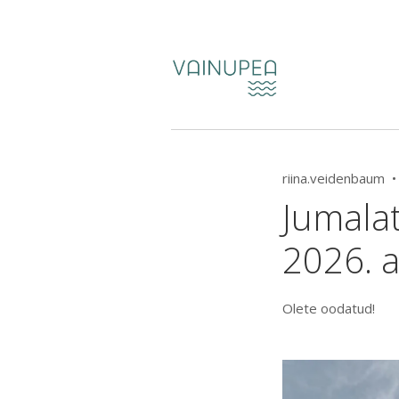
riina.veidenbaum 
Jumala
2026. a
Olete oodatud!