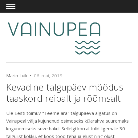
Mario Luik •
06. mai, 2019
Kevadine talgupäev möödus
taaskord reipalt ja rõõmsalt
Üle Eesti toimuv "Teeme ära" talgupäeva algatus on
Vainupeal välja kujunenud esimeseks külarahva suuremaks
kogunemiseks suve hakul. Sellelgi korral tulid ligemale 30
talgulist kokku, et koos tööd teha ja elust ning olust