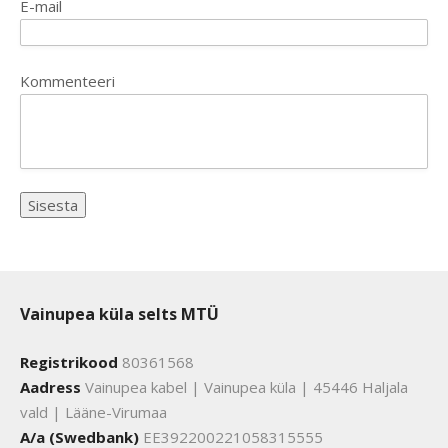
E-mail
Kommenteeri
Vainupea küla selts MTÜ
Registrikood
80361568
Aadress
Vainupea kabel | Vainupea küla | 45446 Haljala
vald | Lääne-Virumaa
A/a (Swedbank)
EE392200221058315555