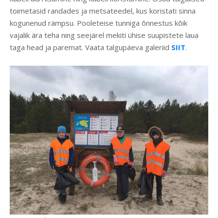
toimetasid randades ja metsateedel, kus koristati sinna
kogunenud rämpsu. Pooleteise tunniga õnnestus kõik
vajalik ära teha ning seejärel mekiti ühise suupistete laua
taga head ja paremat. Vaata talgupäeva galeriid
SIIT
.