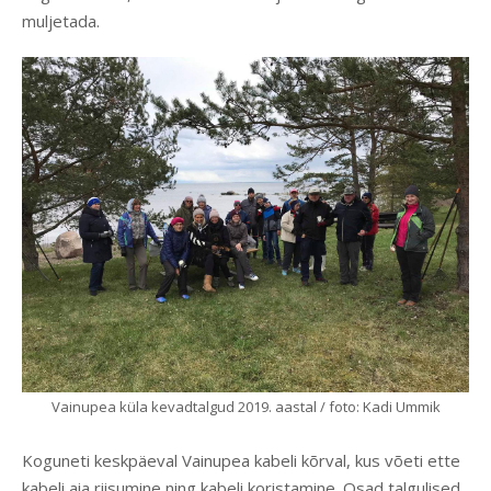
muljetada.
Vainupea küla kevadtalgud 2019. aastal / foto: Kadi Ummik
Koguneti keskpäeval Vainupea kabeli kõrval, kus võeti ette
kabeli aia riisumine ning kabeli koristamine. Osad talgulised