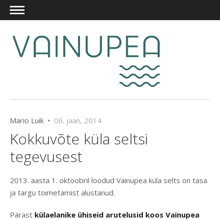
Mario Luik •
06. jaan, 2014
Kokkuvõte küla seltsi
tegevusest
2013. aasta 1. oktoobril loodud Vainupea küla selts on tasa
ja targu toimetamist alustanud.
Pärast
külaelanike ühiseid arutelusid koos Vainupea