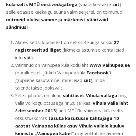
küla selts MTÜ eestvedajatega
(vaata kontakte
siit
)
selle edasise käekäigu suuna valimise järel, on toimunud
mitmeid olulisi samme ja märkmist väärivaid
sündmusi
.
Alates seltsi loomisest on seltsil 3 kuuga kokku
27
registreeritud liiget
(liikmeks astumise kohta leiad
info
siit
).
Valminud on Vainupea küla koduleht
www.vainupea.ee
(paralleelselt jätkub Vainupea küla
Facebook`i
grupilehe kasutamine, mille leiad
siit
), mida
täiendatakse jooksvalt.
Seltsi juhatus on olnud
suhtluses Vihula vallaga
ning
valla volikogu otsusega nr 26 (allikas:
Vihula valla leht
/ detsember 2013
) anti MTÜ`le Vainupea küla selts
otsustuskorras
tasuta kasutusse tähtajaga 10
aastat Vainupea külas asuv Vihula vallale kuuluv
kinnistu „Vainupea kabel“
ning volitati vallavanem