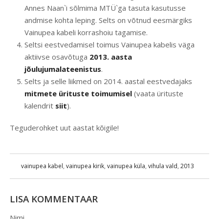
Annes Naan`i sõlmima MTÜ`ga tasuta kasutusse
andmise kohta leping. Selts on võtnud eesmärgiks
Vainupea kabeli korrashoiu tagamise.
Seltsi eestvedamisel toimus Vainupea kabelis väga
aktiivse osavõtuga
2013. aasta
jõulujumalateenistus
.
Selts ja selle liikmed on 2014. aastal eestvedajaks
mitmete ürituste toimumisel
(vaata ürituste
kalendrit
siit
).
Teguderohket uut aastat kõigile!
vainupea kabel
,
vainupea kirik
,
vainupea küla
,
vihula vald
,
2013
LISA KOMMENTAAR
Nimi