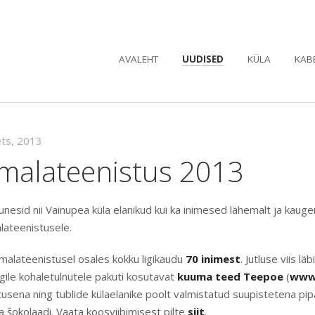
AVALEHT
UUDISED
KÜLA
KAB
ets, 2013
umalateenistus 2013
nesid nii Vainupea küla elanikud kui ka inimesed lähemalt ja kaug
lateenistusele.
umalateenistusel osales kokku ligikaudu
70 inimest
. Jutluse viis läb
igile kohaletulnutele pakuti kosutavat
kuuma teed Teepoe
(
www
tusena ning tublide külaelanike poolt valmistatud suupistetena pi
ja šokolaadi. Vaata koosviibimisest pilte
siit
.