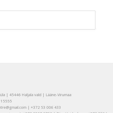
üla | 45446 Haljala vald | Lääne-Virumaa
315555
nuutre@gmail.com | +372 53 006 433