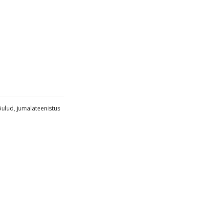
õulud
,
jumalateenistus