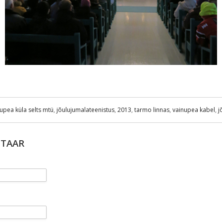
upea küla selts mtü
,
jõulujumalateenistus
,
2013
,
tarmo linnas
,
vainupea kabel
,
j
NTAAR