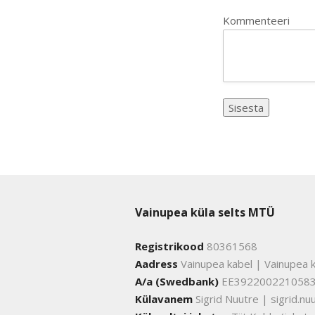
Kommenteeri
Vainupea küla selts MTÜ
Registrikood
80361568
Aadress
Vainupea kabel | Vainupea k
A/a (Swedbank)
EE392200221058
Külavanem
Sigrid Nuutre | sigrid.