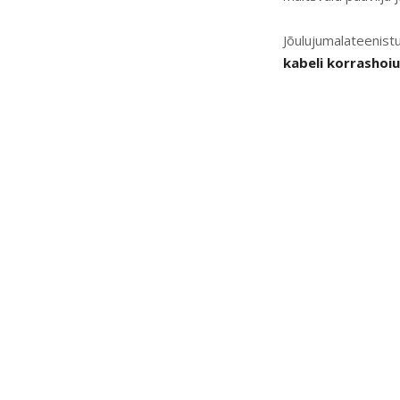
Jõulujumalateenis
kabeli korrashoi