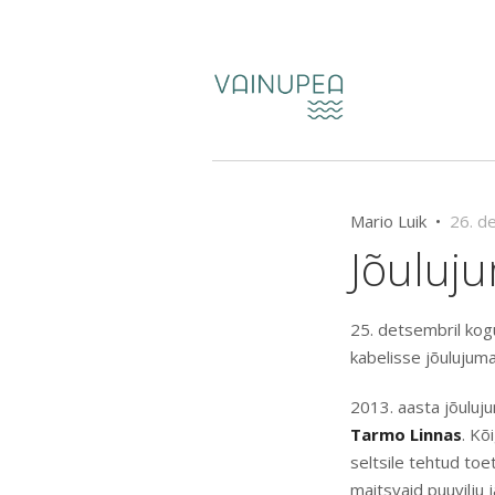
Mario Luik •
26. d
Jõuluj
25. detsembril kogu
kabelisse jõulujuma
2013. aasta jõuluj
Tarmo Linnas
. Kõ
seltsile tehtud toe
maitsvaid puuvilju 