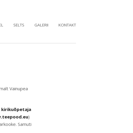
EL
SELTS
GALERII
KONTAKT
emalt Vainupea
i
kirikuõpetaja
.teepood.eu
)
parkooke. Samuti