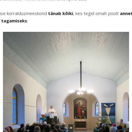
tuse korraldusmeeskond
tänab kõiki
, kes tegid omalt poolt
anne
u tagamiseks
.