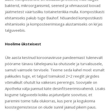
bakterid, mikroorganismid, seened ja vihmaussid loovad
jäätmetest väärtusliku toitaineterikka mulla. Kompostikasti
ehitamiseks pakub tuge Bauhof. Nõuanded kompostikasti
ehitamiseks ja komposteerimisega alustamiseks on kirjas
talguveebis.
Hoolime üksteisest
Üle aasta kestnud koroonaviiruse pandeemiast tulenevalt
pöörame tänavu tähelepanu ka ohutusele ja turvalisusele,
samuti vaimsele tervisele. Teeme seda kahel moel: esmalt
pakkudes tuge, et talgud toimuksid 2+2 reeglit järgides
võimalikult ohutult ka väikeses pereringis. Soovijaile on
Apotheka välja pannud käte desinfitseerimisvahendi. Lisaks
kogume talguveebi kokku asjatundjate soovitusi, et
paremini toime tulla olukorras, kus pere ja kogukonna
koostegemistesse on olude sunnil jäänud pikem paus.