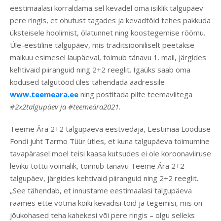
eestimaalasi korraldama sel kevadel oma isiklik talgupäev
pere ringis, et ohutust tagades ja kevadtöid tehes pakkuda
üksteisele hoolimist, õlatunnet ning koostegemise rõõmu.
Üle-eestiline talgupäev, mis traditsiooniliselt peetakse
maikuu esimesel laupäeval, toimub tänavu 1. mail, järgides
kehtivaid piiranguid ning 2+2 reeglit. Igaüks saab oma
kodused talgutööd üles tähendada aadressile
www.teemeara.ee
ning postitada pilte teemaviitega
#2x2talgupäev ja #teemeära2021
.
Teeme Ära 2+2 talgupäeva eestvedaja, Eestimaa Looduse
Fondi juht Tarmo Tüür ütles, et kuna talgupäeva toimumine
tavapärasel moel teisi kaasa kutsudes ei ole koroonaviiruse
leviku tõttu võimalik, toimub tänavu Teeme Ära 2+2
talgupäev, järgides kehtivaid piiranguid ning 2+2 reeglit.
„See tähendab, et innustame eestimaalasi talgupäeva
raames ette võtma kõiki kevadisi töid ja tegemisi, mis on
jõukohased teha kahekesi või pere ringis – olgu selleks