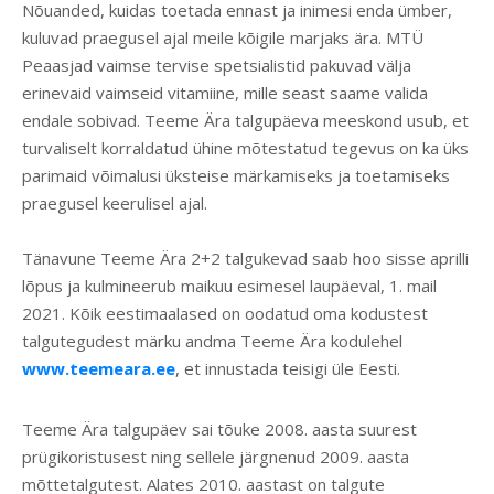
Nõuanded, kuidas toetada ennast ja inimesi enda ümber,
kuluvad praegusel ajal meile kõigile marjaks ära. MTÜ
Peaasjad vaimse tervise spetsialistid pakuvad välja
erinevaid vaimseid vitamiine, mille seast saame valida
endale sobivad. Teeme Ära talgupäeva meeskond usub, et
turvaliselt korraldatud ühine mõtestatud tegevus on ka üks
parimaid võimalusi üksteise märkamiseks ja toetamiseks
praegusel keerulisel ajal.
Tänavune Teeme Ära 2+2 talgukevad saab hoo sisse aprilli
lõpus ja kulmineerub maikuu esimesel laupäeval, 1. mail
2021. Kõik eestimaalased on oodatud oma kodustest
talgutegudest märku andma Teeme Ära kodulehel
www.teemeara.ee
, et innustada teisigi üle Eesti.
Teeme Ära talgupäev sai tõuke 2008. aasta suurest
prügikoristusest ning sellele järgnenud 2009. aasta
mõttetalgutest. Alates 2010. aastast on talgute