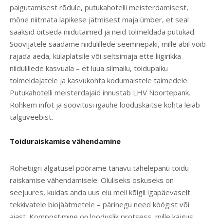
paigutamisest rõdule, putukahotelli meisterdamisest,
mõne niitmata lapikese jätmisest maja ümber, et seal
saaksid õitseda niidutaimed ja neid tolmeldada putukad.
Soovijatele saadame niidulillede seemnepaki, mille abil võib
rajada aeda, külaplatsile või seltsimaja ette liigirikka
niidulillede kasvuala – et luua silmailu, toidupaiku
tolmeldajatele ja kasvukohta kodumaistele taimedele.
Putukahotelli meisterdajaid innustab LHV Noortepank.
Rohkem infot ja soovitusi igaühe looduskaitse kohta leiab
talguveebist.
Toiduraiskamise vähendamine
Rohetiigri algatusel pöörame tänavu tähelepanu toidu
raiskamise vähendamisele. Oluliseks oskuseks on
seejuures, kuidas anda uus elu meil kõigil igapäevaselt
tekkivatele biojäätmetele – pärinegu need köögist või
aiast. Kompostimine on looduslik protsess, mille käigus