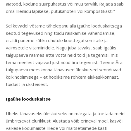
aiatööd, kodune suurpuhastus või muu tarvilik. Rajada saab
oma lilleniidu lapikese, putukahotelli või kompostikasti.“
Sel kevadel võtame tähelepanu alla igaühe looduskaitsega
seotud tegevused ning toidu raiskamise vähendamise,
eraldi paneme rõhku ohutule koostegutsemisele ja
vaimsetele vitamiinidele. Nagu juba tavaks, saab igaüks
talgupäeva raames ette võtta neid töid ja tegemisi, mis
tema meelest vajavad just nüüd ära tegemist. Teeme Ära
talgupäeva meeskonna tänavused üleskutsed seonduvad
kõik hoolimisega – et hooliksime rohkem elukeskkonnast,
toidust ja üksteisest.
Igaühe looduskaitse
Üheks tänavuseks üleskutseks on märgata ja toetada meid
ümbritsevat elurikkust. Alustada võib erineval moel, kasvõi
väikese kodumaiste lillede või maitsetaimede kasti