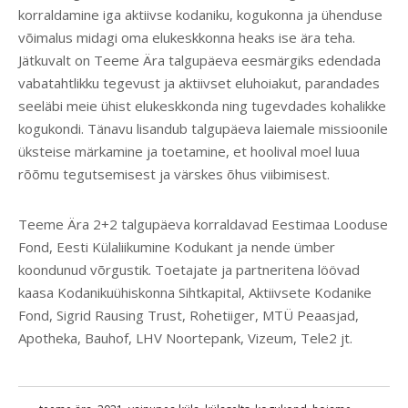
korraldamine iga aktiivse kodaniku, kogukonna ja ühenduse
võimalus midagi oma elukeskkonna heaks ise ära teha.
Jätkuvalt on Teeme Ära talgupäeva eesmärgiks edendada
vabatahtlikku tegevust ja aktiivset eluhoiakut, parandades
seeläbi meie ühist elukeskkonda ning tugevdades kohalikke
kogukondi. Tänavu lisandub talgupäeva laiemale missioonile
üksteise märkamine ja toetamine, et hoolival moel luua
rõõmu tegutsemisest ja värskes õhus viibimisest.
Teeme Ära 2+2 talgupäeva korraldavad Eestimaa Looduse
Fond, Eesti Külaliikumine Kodukant ja nende ümber
koondunud võrgustik. Toetajate ja partneritena löövad
kaasa Kodanikuühiskonna Sihtkapital, Aktiivsete Kodanike
Fond, Sigrid Rausing Trust, Rohetiiger, MTÜ Peaasjad,
Apotheka, Bauhof, LHV Noortepank, Vizeum, Tele2 jt.