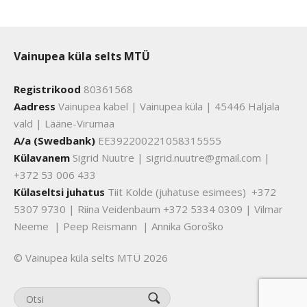
Vainupea küla selts MTÜ
Registrikood
80361568
Aadress
Vainupea kabel | Vainupea küla | 45446 Haljala
vald | Lääne-Virumaa
A/a (Swedbank)
EE392200221058315555
Külavanem
Sigrid Nuutre | sigrid.nuutre@gmail.com |
+372 53 006 433
Külaseltsi juhatus
Tiit Kolde (juhatuse esimees) +372
5307 9730 | Riina Veidenbaum +372 5334 0309 | Vilmar
Neeme | Peep Reismann | Annika Goroško
© Vainupea küla selts MTÜ 2026