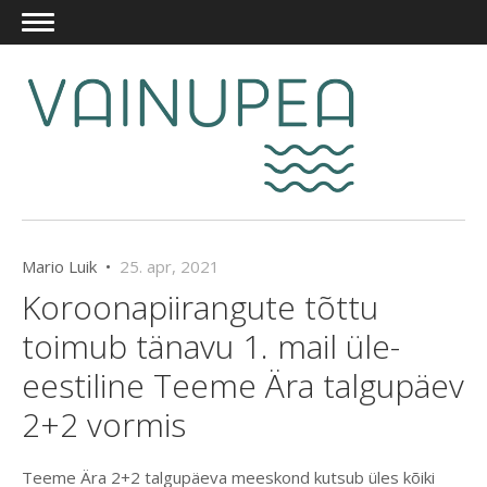
Mario Luik •
25. apr, 2021
Koroonapiirangute tõttu
toimub tänavu 1. mail üle-
eestiline Teeme Ära talgupäev
2+2 vormis
Teeme Ära 2+2 talgupäeva meeskond kutsub üles kõiki