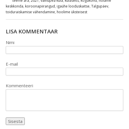
teeme ära
,
2021
,
vainupea küla
,
külaselts
,
kogukond
,
hoiame
keskkonda
,
koroonapiirangud
,
igaühe looduskaitse
,
Talgupäev
,
toiduraiskamise vähendamine
,
hoolime üksteisest
LISA KOMMENTAAR
Nimi
E-mail
Kommenteeri