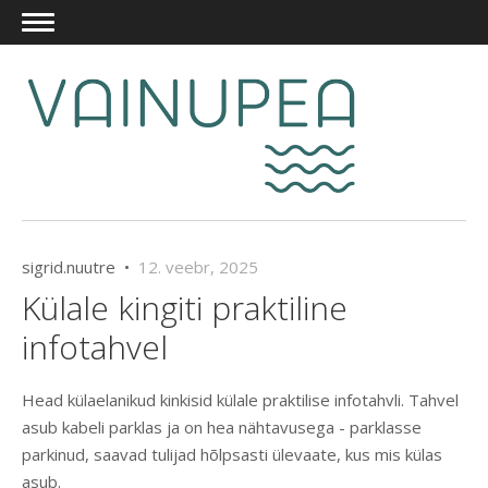
sigrid.nuutre •
12. veebr, 2025
Külale kingiti praktiline
infotahvel
Head külaelanikud kinkisid külale praktilise infotahvli. Tahvel
asub kabeli parklas ja on hea nähtavusega - parklasse
parkinud, saavad tulijad hõlpsasti ülevaate, kus mis külas
asub.