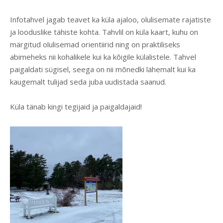
Infotahvel jagab teavet ka küla ajaloo, olulisemate rajatiste
ja looduslike tähiste kohta. Tahvlil on küla kaart, kuhu on
märgitud olulisemad orientiirid ning on praktiliseks
abimeheks nii kohalikele kui ka kõigile külalistele. Tahvel
paigaldati sügisel, seega on nii mõnedki lähemalt kui ka
kaugemalt tulijad seda juba uudistada saanud.
Küla tänab kingi tegijaid ja paigaldajaid!