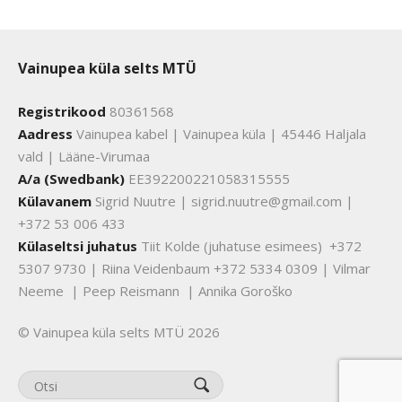
Vainupea küla selts MTÜ
Registrikood
80361568
Aadress
Vainupea kabel | Vainupea küla | 45446 Haljala
vald | Lääne-Virumaa
A/a (Swedbank)
EE392200221058315555
Külavanem
Sigrid Nuutre | sigrid.nuutre@gmail.com |
+372 53 006 433
Külaseltsi juhatus
Tiit Kolde (juhatuse esimees) +372
5307 9730 | Riina Veidenbaum +372 5334 0309 | Vilmar
Neeme | Peep Reismann | Annika Goroško
© Vainupea küla selts MTÜ 2026