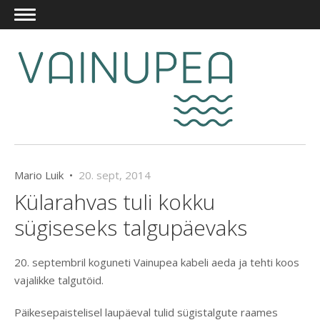
Mario Luik •
20. sept, 2014
Külarahvas tuli kokku
sügiseseks talgupäevaks
20. septembril koguneti Vainupea kabeli aeda ja tehti koos
vajalikke talgutöid.
Päikesepaistelisel laupäeval tulid sügistalgute raames