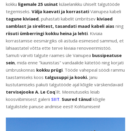
kokku
ligemale 25 usinat
külaelanikku ühiselt talgutööde
tegemiseks.
Välja kaevati ja korrastati
Vainupea kabeli
tagune kiviaed
, puhastati kabelit ümbritsev
kiviaed
samblast ja sirelitest, tasandati maad kabeli aias
ning
riisuti ümberringi kokku heina ja lehti
. Kiviaia
korrastamise eesmärgiks oli astuda esimesed sammud, et
lähiaastatel võtta ette terve kiviaia renoveerimistöö.
Samuti värviti talgute raames üle Vainupea
bussipeatuse
sein
, mida enne "kaunistas" vandaalide kätetöö ning korjati
ümbruskonnas
kokku prügi
. Tööde vahepeal söödi rammu
taastamiseks koos
talgusuppi ja kooki.
Janu
kustutamiseks pakuti talgutööde ajal kõigile värskendavaid
tervisejooke A. Le Coq
`ilt. Meenutuseks leiab
koosviibimisest galerii
SIIT
.
Suured tänud
kõigile
talgulistele panuse andmise eest! Kohtumiseni!