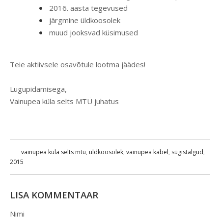
2016. aasta tegevused
järgmine üldkoosolek
muud jooksvad küsimused
Teie aktiivsele osavõtule lootma jäädes!
Lugupidamisega,
Vainupea küla selts MTÜ juhatus
vainupea küla selts mtü
,
üldkoosolek
,
vainupea kabel
,
sügistalgud
,
2015
LISA KOMMENTAAR
Nimi