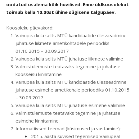
oodatud osalema kõik huvilised. Enne üldkoosolekut
toimub kella 10.00st ühine sügisene talgupäev.
Koosoleku päevakord:
Vainupea küla selts MTÜ kandidaatide ülesseadmine
juhatuse liikmete ametikohtadele perioodiks
01.10.2015 – 30.09.2017
Vainupea küla selts MTÜ juhatuse liikmete valimine
Valimistulemuste teatavaks tegemine ja juhatuse
koosseisu kinnitamine
Vainupea küla selts MTÜ kandidaatide ülesseadmine
juhatuse esimehe ametikohale perioodiks 01.10.2015
– 30.09.2017
Vainupea küla selts MTÜ juhatuse esimehe valimine
Valimistulemuste teatavaks tegemine ja juhatuse
esimehe kinnitamine
Informatiivsed teemad (küsimused ja vastamine):
2015. aasta suvised tegemised Vainupeal