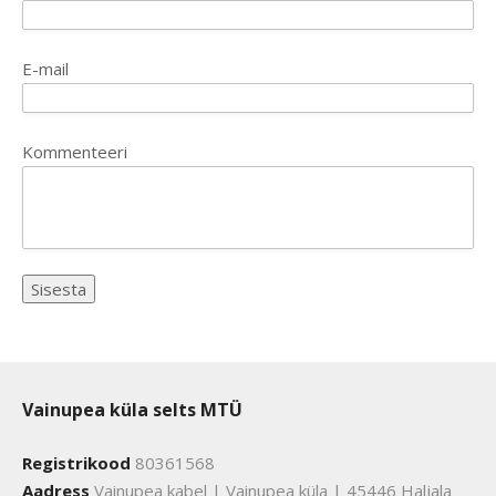
E-mail
Kommenteeri
Vainupea küla selts MTÜ
Registrikood
80361568
Aadress
Vainupea kabel | Vainupea küla | 45446 Haljala