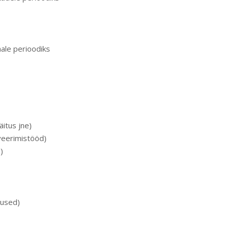
ale perioodiks
äitus jne)
veerimistööd)
)
tused)