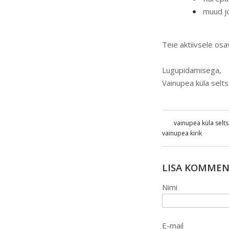
muud j
Teie aktiivsele os
Lugupidamisega,
Vainupea küla selt
vainupea küla selts
vainupea kirik
LISA KOMME
Nimi
E-mail