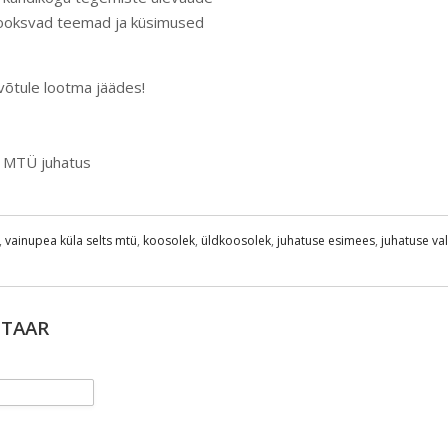
ooksvad teemad ja küsimused
avõtule lootma jäädes!
s MTÜ juhatus
,
vainupea küla selts mtü
,
koosolek
,
üldkoosolek
,
juhatuse esimees
,
juhatuse va
NTAAR