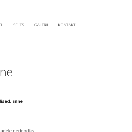
EL
SELTS
GALERII
KONTAKT
nne
ised. Enne
tadele perioodiks