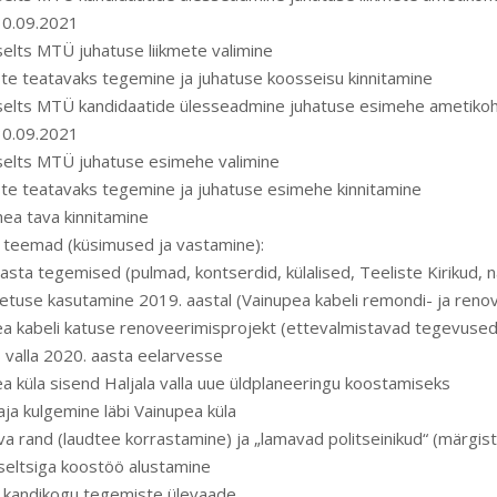
30.09.2021
selts MTÜ juhatuse liikmete valimine
te teatavaks tegemine ja juhatuse koosseisu kinnitamine
 selts MTÜ kandidaatide ülesseadmine juhatuse esimehe ametikoh
30.09.2021
selts MTÜ juhatuse esimehe valimine
te teatavaks tegemine ja juhatuse esimehe kinnitamine
hea tava kinnitamine
 teemad (küsimused ja vastamine):
asta tegemised (pulmad, kontserdid, külalised, Teeliste Kirikud, n
oetuse kasutamine 2019. aastal (Vainupea kabeli remondi- ja reno
a kabeli katuse renoveerimisprojekt (ettevalmistavad tegevused
 valla 2020. aasta eelarvesse
a küla sisend Haljala valla uue üldplaneeringu koostamiseks
ja kulgemine läbi Vainupea küla
iva rand (laudtee korrastamine) ja „lamavad politseinikud“ (märgis
seltsiga koostöö alustamine
 kandikogu tegemiste ülevaade