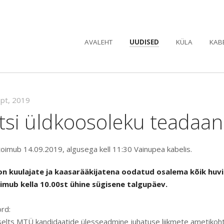
AVALEHT
UUDISED
KÜLA
KAB
ept, 2019
ltsi üldkoosoleku teadaa
toimub 14.09.2019, algusega kell 11:30 Vainupea kabelis.
on kuulajate ja kaasarääkijatena oodatud osalema kõik huvil
imub kella 10.00st ühine sügisene talgupäev.
rd:
selts MTÜ kandidaatide ülesseadmine juhatuse liikmete ametikoh