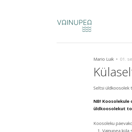
Mario Luik •
01. s
Külase
Seltsi üldkoosolek 
NB! Koosolekule 
üldkoosolekut to
Koosoleku päevako
Vainupea küla 