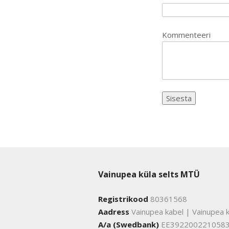
Kommenteeri
Vainupea küla selts MTÜ
Registrikood
80361568
Aadress
Vainupea kabel | Vainupea k
A/a (Swedbank)
EE392200221058