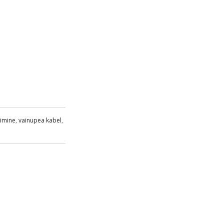
limine
,
vainupea kabel
,