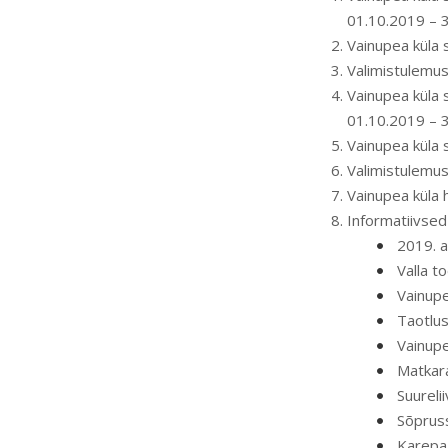
01.10.2019 – 
Vainupea küla 
Valimistulemus
Vainupea küla
01.10.2019 – 
Vainupea küla 
Valimistulemus
Vainupea küla 
Informatiivsed
2019. a
Valla t
Vainupe
Taotlus
Vainupe
Matkara
Suureli
Sõprus
Karepa